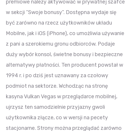
premiowe należy aktywować w prywatnej szafce
w sekcji “Swoje bonusy”. Dostępna wydaje się
być zarówno na rzecz użytkowników układu
Mobilne, jak i iOS (iPhone), co umożliwia używanie
z pani a szerokiemu gronu odbiorców. Podaje
duży wybór konsol, świetne bonusy i bezpieczne
alternatywy płatności. Ten producent powstał w
1994 r. i po dziś jest uznawany za czołowy
podmiot na sektorze. Wchodząc na stronę
kasyna Vulkan Vegas w przeglądarce mobilnej,
ujrzysz ten samodzielnie przyjazny gwoli
użytkownika złącze, co w wersji na pecety
stacjonarne. Strony można przeglądać zarówno