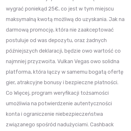
wygrać poniekąd 25€, co jest w tym miejscu
maksymalną kwotą możliwą do uzyskania. Jak na
darmową promocję, która nie zaakceptować
postuluje od was depozytu, oraz żadnych
późniejszych deklaracji, będzie owo wartość co
najmniej przyzwoita. Vulkan Vegas owo solidna
platforma, która łączy w samemu bogatą ofertę
gier, atrakcyjne bonusy i bezpieczne płatności.
Co Więcej, program weryfikacji tożsamości
umożliwia na potwierdzenie autentyczności
konta i ograniczenie niebezpieczeństwa
związanego spośród nadużyciami. Cashback