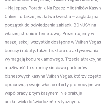
– Najlepszy Poradnik Na Rzecz Miłośników Kasyn
Online To także jest łatwa kwestia — zaglądaj na
początek do odwiedzenia zakładki BONUSY na
własnej stronie internetowej. Prezentujemy w
naszej sekcji wszystkie dostępne w Vulkan Vegas
bonusy i rabaty, także te, które do aktywowania
wymagają kodu reklamowego. Trzecia atrakcyjna
możliwość to stronicy sieciowe partnerów
biznesowych kasyna Vulkan Vegas, którzy często
opracowują swoje własne oferty promocyjne we
współpracy z tym kasynem. Nie brakuje
aczkolwiek doświadczeń krytycznych,