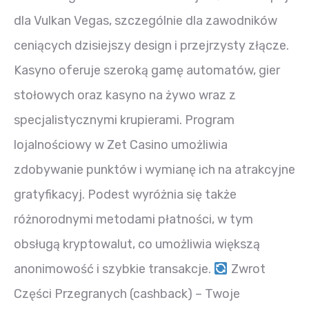
dla Vulkan Vegas, szczególnie dla zawodników
ceniących dzisiejszy design i przejrzysty złącze.
Kasyno oferuje szeroką gamę automatów, gier
stołowych oraz kasyno na żywo wraz z
specjalistycznymi krupierami. Program
lojalnościowy w Zet Casino umożliwia
zdobywanie punktów i wymianę ich na atrakcyjne
gratyfikacyj. Podest wyróżnia się także
różnorodnymi metodami płatności, w tym
obsługą kryptowalut, co umożliwia większą
anonimowość i szybkie transakcje.
Zwrot
Części Przegranych (cashback) – Twoje