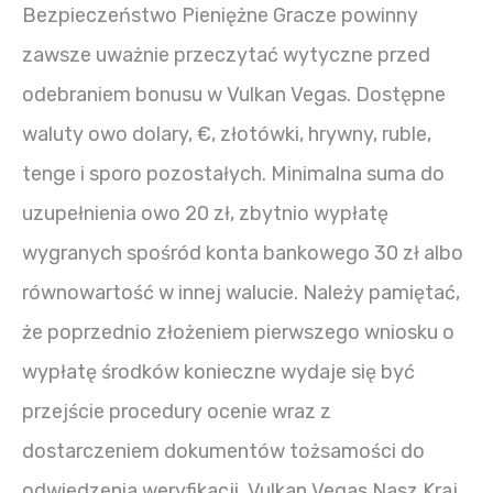
Bezpieczeństwo Pieniężne Gracze powinny
zawsze uważnie przeczytać wytyczne przed
odebraniem bonusu w Vulkan Vegas. Dostępne
waluty owo dolary, €, złotówki, hrywny, ruble,
tenge i sporo pozostałych. Minimalna suma do
uzupełnienia owo 20 zł, zbytnio wypłatę
wygranych spośród konta bankowego 30 zł albo
równowartość w innej walucie. Należy pamiętać,
że poprzednio złożeniem pierwszego wniosku o
wypłatę środków konieczne wydaje się być
przejście procedury ocenie wraz z
dostarczeniem dokumentów tożsamości do
odwiedzenia weryfikacji. Vulkan Vegas Nasz Kraj