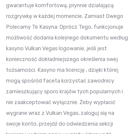
gwarantuje komfortową, płynnie działającą
rozgrywkę w każdej momencie. Zamiast Owego
Polecamy Te Kasyna: Oprócz Tego, funkcjonuje
możliwość dodania kolejnego dokumentu według
kasyno Vulkan Vegas logowanie, jeśli jest
konieczność dokładniejszego określenia swej
tożsamości. Kasyno ma licencję , dzięki której
mogą spośród faceta korzystać zawodnicy
zamieszkujący sporo krajów tych popularnych i
nie zaakceptować wyłącznie. Żeby wypłacić
wygrane wraz z Vulkan Vegas, zaloguj się na
swoje konto, przejdź do odwiedzenia sekcji