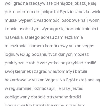
woli grać na rzeczywiste pieniądze, okazuje się
pretendentem do jackpota! Będziesz aczkolwiek
musiał wypełnić wiadomości osobowe na Twoim
koncie osobistym. Wymaga się podania imienia i
nazwiska, stałego adresu zamieszkamia
mieszkania i numeru komórkowy vulkan vegas
login. Według podaniu tych danych możesz
praktycznie robić wszystko, na przykład zasilić
swój kierunek i zagrać w automaty i batalii
hazardowe w Vulkan Vegas. Na Ogół określane są
w regulaminie i oznaczają, ile razy jesteś
zobligowany obrócić otrzymane środki
bonusowe lub bezpłatne spiny, przedtem