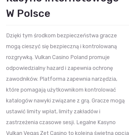
W Polsce
Dzięki tym środkom bezpieczeństwa gracze
mogą cieszyć się bezpieczną i kontrolowaną
rozgrywką. Vulkan Casino Poland promuje
odpowiedzialny hazard i zapewnia ochronę
zawodników. Platforma zapewnia narzędzia,
które pomagają użytkownikom kontrolować
katalogów nawyki związane z grą. Gracze mogą
ustawić limity wpłat, limity zakładów i
zastrzeżenia czasowe sesji. Legalne Kasyno
Vulkan Vegas Zet Casino to kolejna świetna opcja