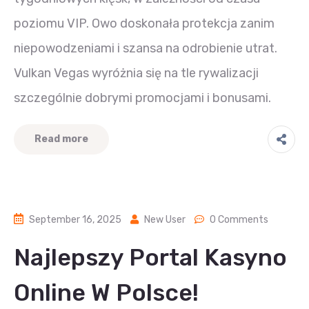
poziomu VIP. Owo doskonała protekcja zanim
niepowodzeniami i szansa na odrobienie utrat.
Vulkan Vegas wyróżnia się na tle rywalizacji
szczególnie dobrymi promocjami i bonusami.
Read more
September 16, 2025
New User
0 Comments
Najlepszy Portal Kasyno
Online W Polsce!