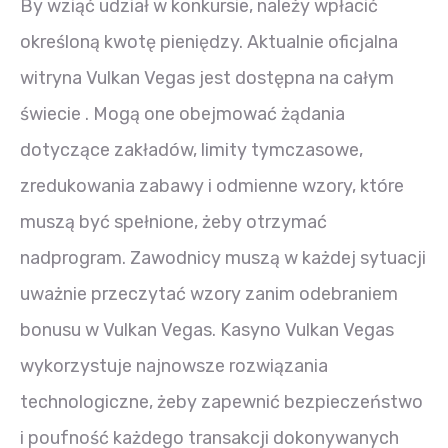
By wziąć udział w konkursie, należy wpłacić
określoną kwotę pieniędzy. Aktualnie oficjalna
witryna Vulkan Vegas jest dostępna na całym
świecie . Mogą one obejmować żądania
dotyczące zakładów, limity tymczasowe,
zredukowania zabawy i odmienne wzory, które
muszą być spełnione, żeby otrzymać
nadprogram. Zawodnicy muszą w każdej sytuacji
uważnie przeczytać wzory zanim odebraniem
bonusu w Vulkan Vegas. Kasyno Vulkan Vegas
wykorzystuje najnowsze rozwiązania
technologiczne, żeby zapewnić bezpieczeństwo
i poufność każdego transakcji dokonywanych