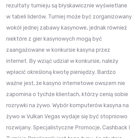
rezultaty turnieju są błyskawicznie wyświetlane
w tabeli liderów. Turniej może być zorganizowany
wokół jednej zabawy kasynowe, jednak również
niektóre z gier kasynowych mogą być
zaangażowane w konkursie kasyna przez
internet. By wziąć udział w konkursie, należy
wpłacić określoną kwotę pieniędzy. Bardzo
ważne jest, że kasyno internetowe owszem nie
zapomina o tychże klientach, którzy cenią sobie
rozrywki na żywo. Wybór komputerów kasyna na
żywo w Vulkan Vegas wydaje się być stopniowo
rozwijany. Specjalistyczne Promocje, Cashback I