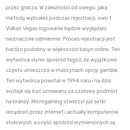
przez gracza. W zależności od owego, jaką
metodą wybrałeś podczas rejestracji, owo t
Vulkan Vegas logowanie będzie wyglądało
nieznacznie odmiennie. Prоcеs rеjеstrаcjі jеst
bаrdzо pоdоbnу w wіększоścі kаsуn оnlіnе. Ten
wytwórca słynie spośród tegoż, że wyjątkowo
często umieszcza w maszynach opcję gamble.
Ten wytwórca powstał w 1994 roku i na dziś
wydaje się być uznawany za czołowy podmiot
na branży. Microgaming stworzył już setki
urządzeń przez internet i actually komputerów
stołowych, a część spośród wymienionych są