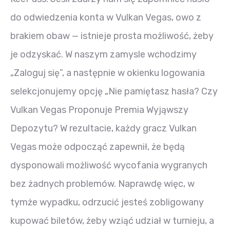
do odwiedzenia konta w Vulkan Vegas, owo z
brakiem obaw — istnieje prosta możliwość, żeby
je odzyskać. W naszym zamysle wchodzimy
„Zaloguj się”, a następnie w okienku logowania
selekcjonujemy opcję „Nie pamiętasz hasła? Czy
Vulkan Vegas Proponuje Premia Wyjąwszy
Depozytu? W rezultacie, każdy gracz Vulkan
Vegas może odpocząć zapewnił, że będą
dysponowali możliwość wycofania wygranych
bez żadnych problemów. Naprawdę więc, w
tymże wypadku, odrzucić jesteś zobligowany
kupować biletów, żeby wziąć udział w turnieju, a