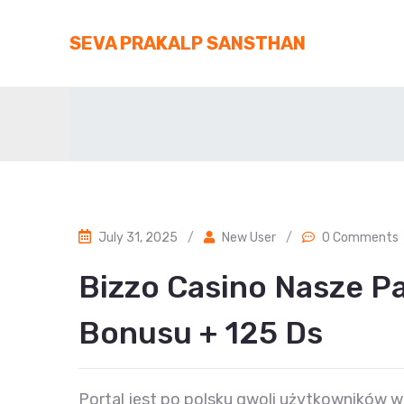
SEVA PRAKALP SANSTHAN
July 31, 2025
/
New User
/
0 Comments
Bizzo Casino Nasze P
Bonusu + 125 Ds
Portal jest po polsku gwoli użytkowników 