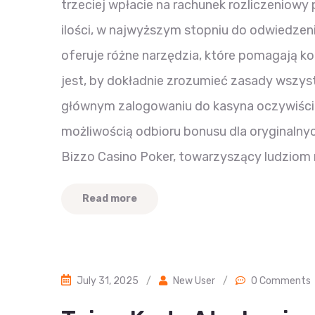
trzeciej wpłacie na rachunek rozliczenio
ilości, w najwyższym stopniu do odwiedzen
oferuje różne narzędzia, które pomagają 
jest, by dokładnie zrozumieć zasady wszyst
głównym zalogowaniu do kasyna oczywiście 
możliwością odbioru bonusu dla oryginalny
Bizzo Casino Poker, towarzyszący ludziom n
Read more
July 31, 2025
/
New User
/
0 Comments