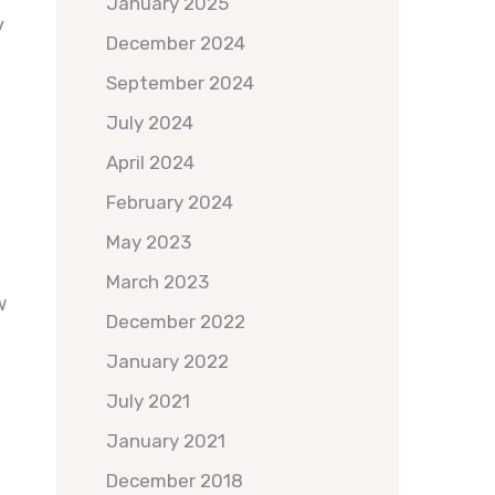
January 2025
y
December 2024
September 2024
July 2024
April 2024
February 2024
May 2023
March 2023
w
December 2022
January 2022
July 2021
January 2021
December 2018