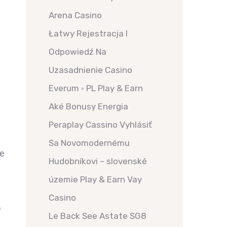
Arena Casino
Łatwy Rejestracja I
Odpowiedź Na
Uzasadnienie Casino
Everum ◦ PL Play & Earn
Aké Bonusy Energia
Peraplay Cassino Vyhlásiť
Sa Novomodernému
je
Hudobníkovi – slovenské
územie Play & Earn Vay
Casino
o
Le Back See Astate SG8