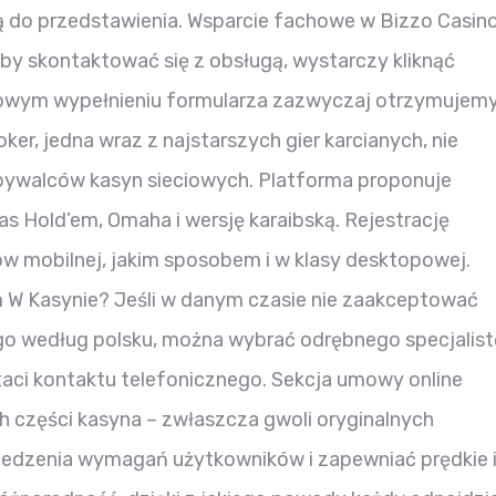
ją do przedstawienia. Wsparcie fachowe w Bizzo Casin
by skontaktować się z obsługą, wystarczy kliknąć
wilowym wypełnieniu formularza zazwyczaj otrzymujem
er, jedna wraz z najstarszych gier karcianych, nie
 bywalców kasyn sieciowych. Platforma proponuje
s Hold’em, Omaha i wersję karaibską. Rejestrację
 mobilnej, jakim sposobem i w klasy desktopowej.
 Kasynie? Jeśli w danym czasie nie zaakceptować
o według polsku, można wybrać odrębnego specjalist
aci kontaktu telefonicznego. Sekcja umowy online
h części kasyna – zwłaszcza gwoli oryginalnych
edzenia wymagań użytkowników i zapewniać prędkie 