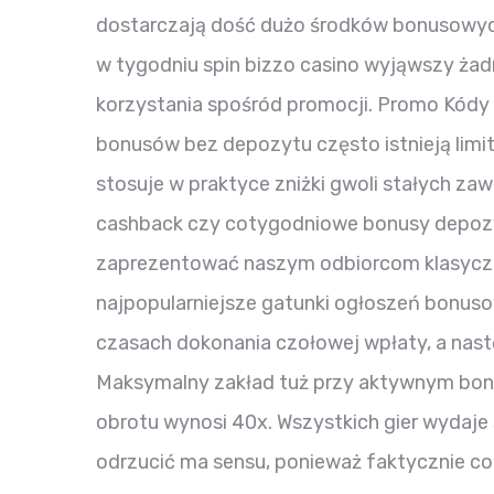
dostarczają dość dużo środków bonusowyc
w tygodniu spin bizzo casino wyjąwszy ża
korzystania spośród promocji. Promo Kódy
bonusów bez depozytu często istnieją limi
stosuje w praktyce zniżki gwoli stałych z
cashback czy cotygodniowe bonusy depozy
zaprezentować naszym odbiorcom klasyczn
najpopularniejsze gatunki ogłoszeń bonus
czasach dokonania czołowej wpłaty, a nast
Maksymalny zakład tuż przy aktywnym bonu
obrotu wynosi 40x. Wszystkich gier wydaje si
odrzucić ma sensu, ponieważ faktycznie co