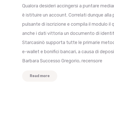
Qualora desideri accingersi a puntare median
è istituire un account. Correlati dunque all
pulsante di iscrizione e compila il modulo il 
anche i dati vittoria un documento di ident
Starcasinò supporta tutte le primarie metodi
e-wallet e bonifici bancari, a causa di depos
Barbara Successo Gregorio, recensore
Read more