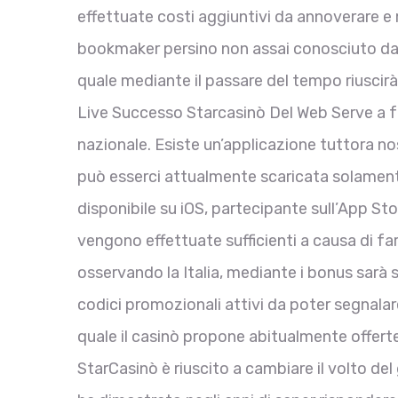
effettuate costi aggiuntivi da annoverare e
bookmaker persino non assai conosciuto dal
quale mediante il passare del tempo riuscirà
Live Successo Starcasinò Del Web Serve a far
nazionale. Esiste un’applicazione tuttora n
può esserci attualmente scaricata solamente 
disponibile su iOS, partecipante sull’App St
vengono effettuate sufficienti a causa di far
osservando la Italia, mediante i bonus sarà 
codici promozionali attivi da poter segnalar
quale il casinò propone abitualmente offerte e
StarCasinò è riuscito a cambiare il volto del 