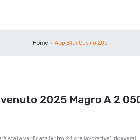
Home
App Star Casino 206
s
nvenuto 2025 Magro A 2 05
 stata verificata (entro 24 ore lavorative), riceverai