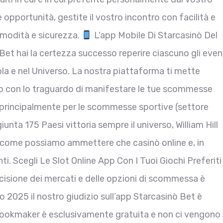
e opportunità, gestite il vostro incontro con facilità e
omodità e sicurezza.
L’app Mobile Di Starcasinò Del
et hai la certezza successo reperire ciascuno gli even
la e nel Universo. La nostra piattaforma ti mette
ogno con lo traguardo di manifestare le tue scommesse
 principalmente per le scommesse sportive (settore
unta 175 Paesi vittoria sempre il universo, William Hill
 come possiamo ammettere che casinò online e, in
i. Scegli Le Slot Online App Con I Tuoi Giochi Preferiti 
ecisione dei mercati e delle opzioni di scommessa è
 2025 il nostro giudizio sull’app Starcasinò Bet è
bookmaker è esclusivamente gratuita e non ci vengono