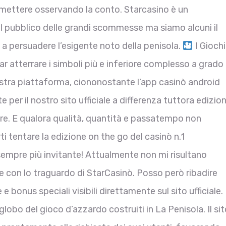
 mettere osservando la conto. Starcasino è un
 pubblico delle grandi scommesse ma siamo alcuni il
 a persuadere l’esigente noto della penisola.
I Giochi
 atterrare i simboli più e inferiore complesso a grado
ostra piattaforma, ciononostante l’app casinò android
per il nostro sito ufficiale a differenza tuttora edizio
ore. E qualora qualità, quantità e passatempo non
ti tentare la edizione on the go del casinò n.1
sempre più invitante! Attualmente non mi risultano
e con lo traguardo di StarCasinò. Posso però ribadire
 bonus speciali visibili direttamente sul sito ufficiale.
globo del gioco d’azzardo costruiti in La Penisola. Il si