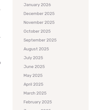
January 2026
e
December 2025
November 2025
October 2025
.
September 2025
August 2025
July 2025
o
June 2025
May 2025
April 2025
March 2025
February 2025