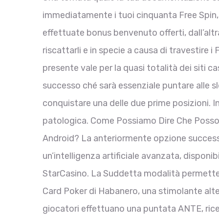
immediatamente i tuoi cinquanta Free Spin, v
effettuate bonus benvenuto offerti, dall’al
riscattarli e in specie a causa di travestire 
presente vale per la quasi totalità dei sit
successo ché sarà essenziale puntare alle slot
conquistare una delle due prime posizioni. I
patologica. Come Possiamo Dire Che Posso D
Android? La anteriormente opzione successo 
un’intelligenza artificiale avanzata, disponi
StarCasino. La Suddetta modalità permette di 
Card Poker di Habanero, una stimolante alter
giocatori effettuano una puntata ANTE, rice