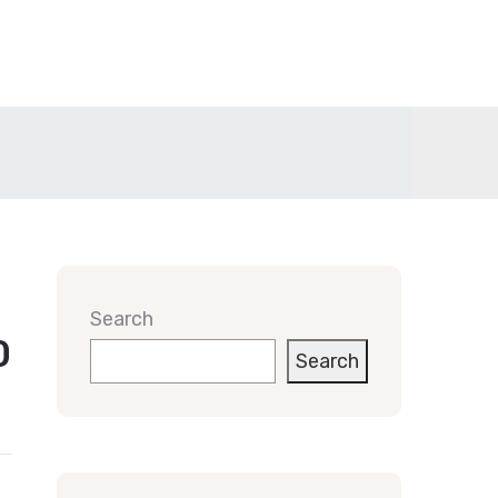
Search
0
Search