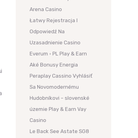
Arena Casino
Łatwy Rejestracja I
Odpowiedź Na
Uzasadnienie Casino
Everum ◦ PL Play & Earn
Aké Bonusy Energia
i
Peraplay Cassino Vyhlásiť
Sa Novomodernému
a
Hudobníkovi – slovenské
e
územie Play & Earn Vay
Casino
Le Back See Astate SG8