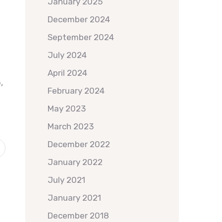
January 2025
December 2024
September 2024
July 2024
April 2024
,
February 2024
May 2023
March 2023
December 2022
January 2022
July 2021
January 2021
December 2018