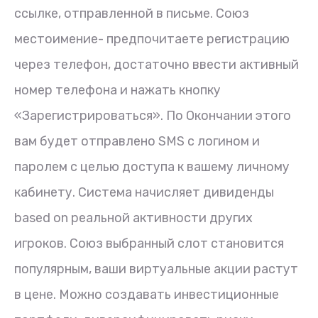
ссылке, отправленной в письме. Союз
местоимение- предпочитаете регистрацию
через телефон, достаточно ввести активный
номер телефона и нажать кнопку
«Зарегистрироваться». По Окончании этого
вам будет отправлено SMS с логином и
паролем с целью доступа к вашему личному
кабинету. Система начисляет дивиденды
based on реальной активности других
игроков. Союз выбранный слот становится
популярным, ваши виртуальные акции растут
в цене. Можно создавать инвестиционные