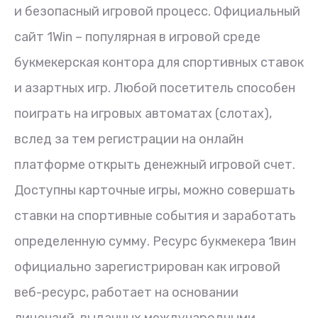
и безопасный игровой процесс. Официальный
сайт 1Win – популярная в игровой среде
букмекерская контора для спортивных ставок
и азартных игр. Любой посетитель способен
поиграть на игровых автоматах (слотах),
вслед за тем регистрации на онлайн
платформе открыть денежный игровой счет.
Доступны карточные игры, можно совершать
ставки на спортивные события и заработать
определенную сумму. Ресурс букмекера 1вин
официально зарегистрирован как игровой
веб-ресурс, работает на основании