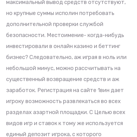
максимальный вывод средств отсутствуют,
но крупные суммы исполин потребовать
дополнительной проверки службой
безопасности. Местоимение- когда-нибудь
инвестировали в онлайн казино и беттинг
бизнес? Следовательно, аж играя в ноль или
небольшой минус, можно рассчитывать на
существенный возвращение средств и аж
заработок. Регистрация на сайте 1вин дает
игроку возможность развлекаться во всех
разделах азартной площадки. С Целью всех
видов игр и ставок к тому же используется
единый депозит игрока, с которого