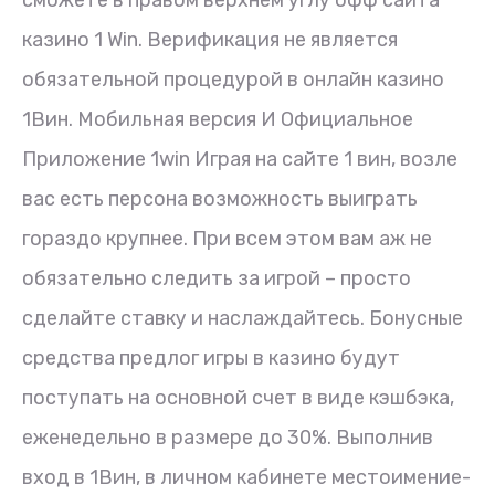
сможете в правом верхнем углу офф сайта
казино 1 Win. Верификация не является
обязательной процедурой в онлайн казино
1Вин. Мобильная версия И Официальное
Приложение 1win Играя на сайте 1 вин, возле
вас есть персона возможность выиграть
гораздо крупнее. При всем этом вам аж не
обязательно следить за игрой – просто
сделайте ставку и наслаждайтесь. Бонусные
средства предлог игры в казино будут
поступать на основной счет в виде кэшбэка,
еженедельно в размере до 30%. Выполнив
вход в 1Вин, в личном кабинете местоимение-