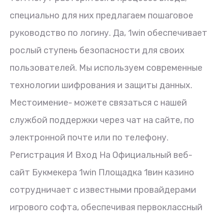
специально для них предлагаем пошаговое
руководство по логину. Да, 1win обеспечивает
рослый ступень безопасности для своих
пользователей. Мы используем современные
технологии шифрования и защиты данных.
Местоимение- можете связаться с нашей
службой поддержки через чат на сайте, по
электронной почте или по телефону.
Регистрация И Вход На Официальный веб-
сайт Букмекера 1win Площадка 1вин казино
сотрудничает с известными провайдерами
игрового софта, обеспечивая первоклассный