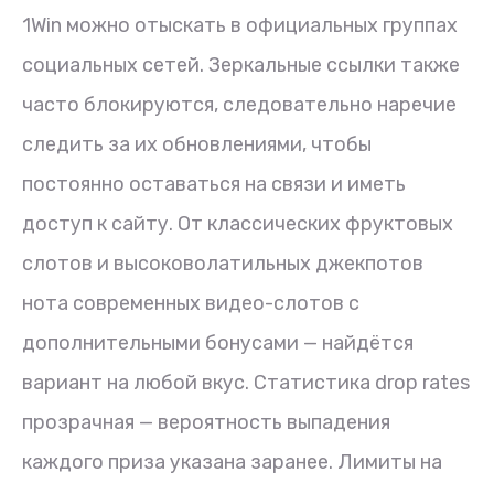
1Win можно отыскать в официальных группах
социальных сетей. Зеркальные ссылки также
часто блокируются, следовательно наречие
следить за их обновлениями, чтобы
постоянно оставаться на связи и иметь
доступ к сайту. От классических фруктовых
слотов и высоковолатильных джекпотов
нота современных видео-слотов с
дополнительными бонусами — найдётся
вариант на любой вкус. Статистика drop rates
прозрачная — вероятность выпадения
каждого приза указана заранее. Лимиты на