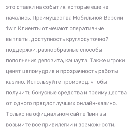
это ставки на события, которые еще не
начались. Преимущества Мобильной Версии
1win Клиенты отмечают оперативные
выплаты, доступность круглосуточной
поддержки, разнообразные способы
пополнения депозита, кэшаута. Также игроки
ценят целомудрие и прозрачность работы
казино. Используйте промокод, чтобы
получить бонусные средства и преимущества
от одного предлог лучших онлайн-казино.
Только на официальном сайте 1вин вы
возьмите все привилегии и возможности,