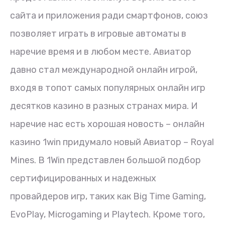
сайта и приложения ради смартфонов, союз
позволяет играть в игровые автоматы в
наречие время и в любом месте. Авиатор
давно стал международной онлайн игрой,
входя в топот самых популярных онлайн игр
десятков казино в разных странах мира. И
наречие нас есть хорошая новость – онлайн
казино 1win придумало новый Авиатор – Royal
Mines. В 1Win представлен большой подбор
сертифицированных и надежных
провайдеров игр, таких как Big Time Gaming,
EvoPlay, Microgaming и Playtech. Кроме того,