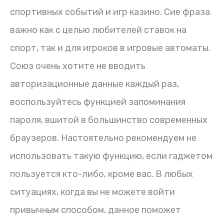
спортивных событий и игр казино. Сие фраза
важно как с целью любителей ставок на
спорт, так и для игроков в игровые автоматы.
Союз очень хотите не вводить
авторизационные данные каждый раз,
воспользуйтесь функцией запоминания
пароля, вшитой в большинство современных
браузеров. Настоятельно рекомендуем не
использовать такую функцию, если гаджетом
пользуется кто-либо, кроме вас. В любых
ситуациях, когда вы не можете войти
привычным способом, данное поможет