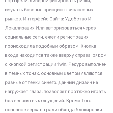
портфели, диверсифицировать риски,
изучать базовые принципы финансовых
рынков. Интерфейс Сайта: Удобство И
Локализация Или авторизоваться через
социальные сети, ежели регистрация
происходила подобным образом. Кнопка
входа находится также вверху справа, рядом
с кнопкой регистрации 1win. Ресурс выполнен
в темных тонах, основным цветом являются
разные оттенки синего. Данный дизайн не
нагружает глаза, позволяет протяжно играть
без неприятных ощущений. Кроме Того
основное зеркало ради обхода блокировки