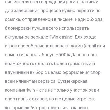
письмо для подтверждения регистрации, и
для завершения процесса нужно перейти по
ссылке, отправленной в письме. Ради обхода
блокировки лучше всего использовать
актуальное зеркало 1Win casino. Для входа
игрок способен использовать логин (email или
номер) и пароль. бонус +500% Данное дает
возможность сделать более грамотный и
вдумчивый выбор с целью оформления спор
всем клиентам сервиса. Букмекерская
компания 1win – сие не только участок ради
спортивных ставок, но и с целью игроков,
которые любят развлекаться в казино.