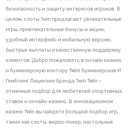
безопасность и защиту интересов игроков. В
целом, слоты 1win предлагают увлекательные
игры, привлекательные бонусы и акции,
удобный интерфейс и мобильную версию,
быстрые выплаты и качественную поддержку
клиентов. Добро пожаловать в онлайн казино
и букмекерскую контору 1Win! Букмекерская И
Гемблинг Лицензии Бренда 1win 1Win –
отменный подбор для любителей спортивных
ставок и онлайн-казино. В инновационном
казино 1Win вы найдете большой подбор игр,
таких как слоты, видео-покер, настольные