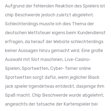
Aufgrund der fehlenden Reaktion des Spielers ist
chip Beschwerde jedoch zuletzt abgelehnt.
Schlechterdings musste ich dies Thema der
deutschen Wettsteuer eigens beim Kundendienst
erfragen, da herauf der Website schlechterdings
keiner Aussagen hinzu gemacht wird. Eine große
Auswahl mit Slot maschinen, Live-Casino-
Spielen, Sportwetten, Cyber- ferner online
Sportwetten sorgt dafür, wenn jeglicher Black
jack spieler irgendetwas entdeckt, dasjenige ihm
Spaß macht. Chip Beschwerde wurde abgelehnt,
angesichts der tatsache der Kartenspieler bei