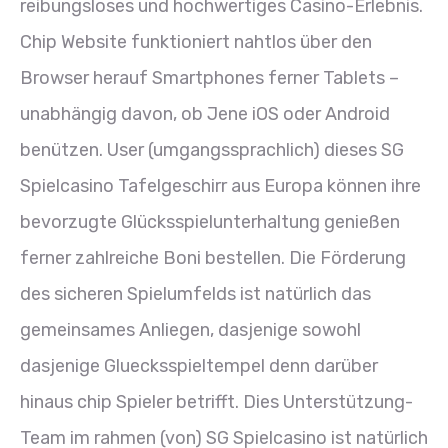
reibungsloses und hochwertiges Casino-Erlebnis.
Chip Website funktioniert nahtlos über den
Browser herauf Smartphones ferner Tablets –
unabhängig davon, ob Jene iOS oder Android
benützen. User (umgangssprachlich) dieses SG
Spielcasino Tafelgeschirr aus Europa können ihre
bevorzugte Glücksspielunterhaltung genießen
ferner zahlreiche Boni bestellen. Die Förderung
des sicheren Spielumfelds ist natürlich das
gemeinsames Anliegen, dasjenige sowohl
dasjenige Gluecksspieltempel denn darüber
hinaus chip Spieler betrifft. Dies Unterstützung-
Team im rahmen (von) SG Spielcasino ist natürlich