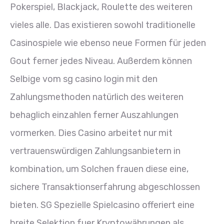
Pokerspiel, Blackjack, Roulette des weiteren
vieles alle. Das existieren sowohl traditionelle
Casinospiele wie ebenso neue Formen für jeden
Gout ferner jedes Niveau. Außerdem können
Selbige vom sg casino login mit den
Zahlungsmethoden natürlich des weiteren
behaglich einzahlen ferner Auszahlungen
vormerken. Dies Casino arbeitet nur mit
vertrauenswürdigen Zahlungsanbietern in
kombination, um Solchen frauen diese eine,
sichere Transaktionserfahrung abgeschlossen
bieten. SG Spezielle Spielcasino offeriert eine
breite Selektion fuer Kryptowährungen als