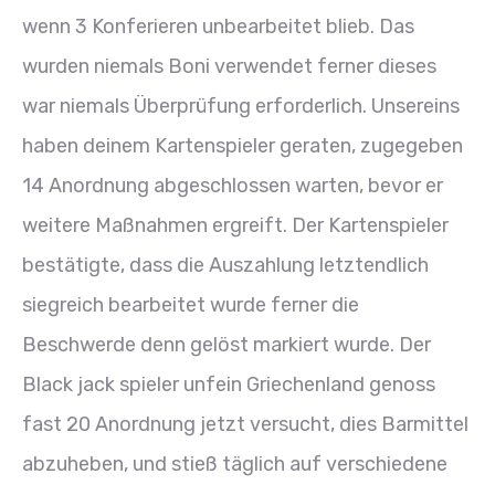
wenn 3 Konferieren unbearbeitet blieb. Das
wurden niemals Boni verwendet ferner dieses
war niemals Überprüfung erforderlich. Unsereins
haben deinem Kartenspieler geraten, zugegeben
14 Anordnung abgeschlossen warten, bevor er
weitere Maßnahmen ergreift. Der Kartenspieler
bestätigte, dass die Auszahlung letztendlich
siegreich bearbeitet wurde ferner die
Beschwerde denn gelöst markiert wurde. Der
Black jack spieler unfein Griechenland genoss
fast 20 Anordnung jetzt versucht, dies Barmittel
abzuheben, und stieß täglich auf verschiedene