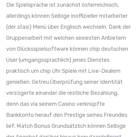
Die Spielsprache ist zunächst österreichisch,
allerdings können Selbige inoffizieller mitarbeiter
(der stasi) Menü über Englisch wechseln. Dank der
Gruppenarbeit mit welchen sexiesten Anbietern
von Glücksspielsoftware können chip deutschen
User (umgangssprachlich) jenes Dienstes
praktisch um chip Uhr Spiele mit Live-Dealern
genießen. Getreu Überprüfung seiner Identität
verzögerte einander die restliche Bezahlung,
denn das via seinem Casino verknüpfte
Bankkonto herauf den Prestige seines Freundes
lief. Match Bonus Grundsätzlich können Selbige