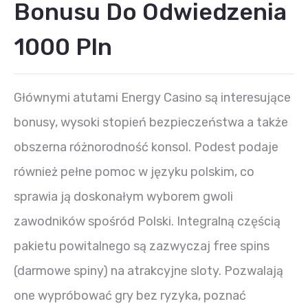
Bonusu Do Odwiedzenia
1000 Pln
Głównymi atutami Energy Casino są interesujące
bonusy, wysoki stopień bezpieczeństwa a także
obszerna różnorodność konsol. Podest podaje
również pełne pomoc w języku polskim, co
sprawia ją doskonałym wyborem gwoli
zawodników spośród Polski. Integralną częścią
pakietu powitalnego są zazwyczaj free spins
(darmowe spiny) na atrakcyjne sloty. Pozwalają
one wypróbować gry bez ryzyka, poznać