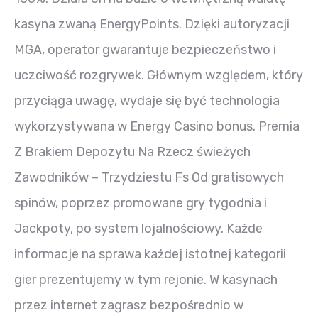
kasyna zwaną EnergyPoints. Dzięki autoryzacji
MGA, operator gwarantuje bezpieczeństwo i
uczciwość rozgrywek. Głównym względem, który
przyciąga uwagę, wydaje się być technologia
wykorzystywana w Energy Casino bonus. Premia
Z Brakiem Depozytu Na Rzecz świeżych
Zawodników – Trzydziestu Fs Od gratisowych
spinów, poprzez promowane gry tygodnia i
Jackpoty, po system lojalnościowy. Każde
informacje na sprawa każdej istotnej kategorii
gier prezentujemy w tym rejonie. W kasynach
przez internet zagrasz bezpośrednio w