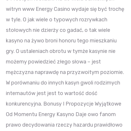
witryn www Energy Casino wydaje się być trochę
w tyle. O jak wiele o typowych rozrywkach
stołowych nie dzierży co gadać, o tak wiele
kasyno na żywo broni honoru tego mieszkaniu
gry. O ustaleniach obrotu w tymże kasynie nie
możemy powiedzieć złego słowa – jest
mężczyzna naprawdę na przyzwoitym poziomie.
W porównaniu do innych kasyn gwoli rodzimych
internautów jest jest to wartość dość
konkurencyjna. Bonusy I Propozycje Wyjątkowe
Od Momentu Energy Kasyno Daje owo fanom
prawo decydowania rzeczy hazardu prawidłowo