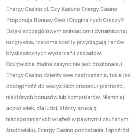
Energy Casino pl. Czy Kasyno Energy Casino
Proponuje Bonusy Gwoli Oryginalnych Graczy?
Dzięki szczegółowym animacjom i dynamicznej
rozgrywce, rzekome sporty przyciągają fanów
błyskawicznych wydarzeń i zakładów.
Oczywiście, żadne kasyno nie jest doskonałe, i
Energy Casino dzierży swe zastrzeżenia, takie jak
dostępność do wszystkich procedur płatności,
niektórych bonusów lub komputerów. Niemniej
aczkolwiek, dla ludzi, którzy szukają
niezapomnianych wrażeń w pewnym i zaufanym
środowisku, Energy Casino pozostanie 1 spośród