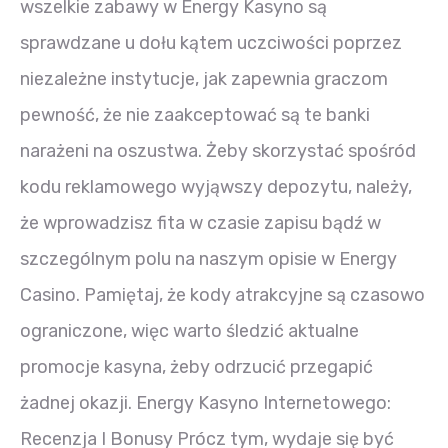
wszelkie zabawy w Energy Kasyno są
sprawdzane u dołu kątem uczciwości poprzez
niezależne instytucje, jak zapewnia graczom
pewność, że nie zaakceptować są te banki
narażeni na oszustwa. Żeby skorzystać spośród
kodu reklamowego wyjąwszy depozytu, należy,
że wprowadzisz fita w czasie zapisu bądź w
szczególnym polu na naszym opisie w Energy
Casino. Pamiętaj, że kody atrakcyjne są czasowo
ograniczone, więc warto śledzić aktualne
promocje kasyna, żeby odrzucić przegapić
żadnej okazji. Energy Kasyno Internetowego:
Recenzja I Bonusy Prócz tym, wydaje się być