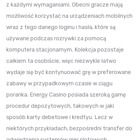
z każdymi wymaganiami. Obecni gracze mają
możliwość korzystać na urządzeniach mobilnych
wraz z tego danego loginu i hasła, które są
używane podczas rozrywki za pomocą
komputera stacjonarnym. Kolekcja pozostaje
całkiem ta osobiście, więc niezwykle łatwo
wydaje się być kontynuować grę w preferowane
zabawy w przypadkowym czasie w ciągu
poranka. Energy Casino posiada szeroką gamę
procedur depozytowych, takowych w jaki
sposób karty debetowe i kredtyu. Lecz w
niektórych przykładach, bezpośredni transfer do
odwiedzenia systemów gier slotowych