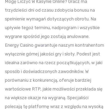
Mogę Liczyć W Kasynie Online? Gracz ma
trzydzieści dni od czasu zdobycia bonusu na
spełnienie wymagań dotyczących obrotu. Na
upływie tegoż terminu, nadprogram i wszystkie
wygrane spośród jego zostają anulowane.
Energy Casino gwarantuje naszym kontrahentom
wyłącznie górnej jakości gry i sloty. Podest jest
idealna zarówno na rzecz początkujących, w jaki
sposób i doświadczonych zawodników. W
porównaniu z konkurencją, oferuje bardziej
wartościowe RTP, jakie możliwości przekłada się
na większe okazje na wygraną. Specjaliści
polecają tę platformę wraz z względu na wysoką