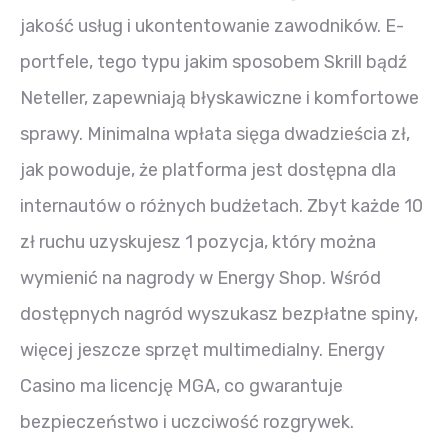
jakość usług i ukontentowanie zawodników. E-
portfele, tego typu jakim sposobem Skrill bądź
Neteller, zapewniają błyskawiczne i komfortowe
sprawy. Minimalna wpłata sięga dwadzieścia zł,
jak powoduje, że platforma jest dostępna dla
internautów o różnych budżetach. Zbyt każde 10
zł ruchu uzyskujesz 1 pozycja, który można
wymienić na nagrody w Energy Shop. Wśród
dostępnych nagród wyszukasz bezpłatne spiny,
więcej jeszcze sprzęt multimedialny. Energy
Casino ma licencję MGA, co gwarantuje
bezpieczeństwo i uczciwość rozgrywek.