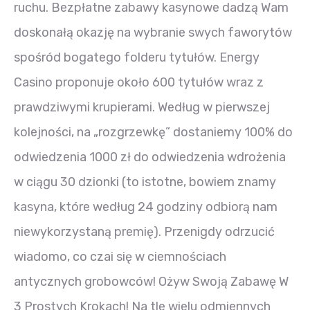
ruchu. Bezpłatne zabawy kasynowe dadzą Wam
doskonałą okazję na wybranie swych faworytów
spośród bogatego folderu tytułów. Energy
Casino proponuje około 600 tytułów wraz z
prawdziwymi krupierami. Według w pierwszej
kolejności, na „rozgrzewkę” dostaniemy 100% do
odwiedzenia 1000 zł do odwiedzenia wdrożenia
w ciągu 30 dzionki (to istotne, bowiem znamy
kasyna, które według 24 godziny odbiorą nam
niewykorzystaną premię). Przenigdy odrzucić
wiadomo, co czai się w ciemnościach
antycznych grobowców! Ożyw Swoją Zabawę W
3 Prostych Krokach! Na tle wielu odmiennych