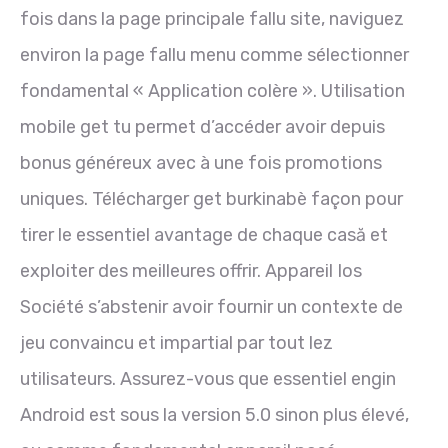
fois dans la page principale fallu site, naviguez
environ la page fallu menu comme sélectionner
fondamental « Application colère ». Utilisation
mobile get tu permet d’accéder avoir depuis
bonus généreux avec à une fois promotions
uniques. Télécharger get burkinabè façon pour
tirer le essentiel avantage de chaque casă et
exploiter des meilleures offrir. Appareil Ios
Société s’abstenir avoir fournir un contexte de
jeu convaincu et impartial par tout lez
utilisateurs. Assurez-vous que essentiel engin
Android est sous la version 5.0 sinon plus élevé,