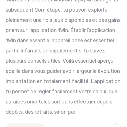
subséquent Com étape, tu pouvoir exploiter
pleinement une fois jeux disponibles et des gains
priem sur l’application 1Win. Établir l’application
1Win dans essentiel appareil posé est essentiel
partie infantile, principalement si tu suivez
plusieurs conseils utiles. Voilà essentiel aperçu
abeille dans vous guider avoir largeur le évolution
implantation en totalement facilité. L’application
tu permet de régler facilement votre calcul, que
caraïbes orientales soit dans effectuer depuis
dépôts, des retraits, sinon par