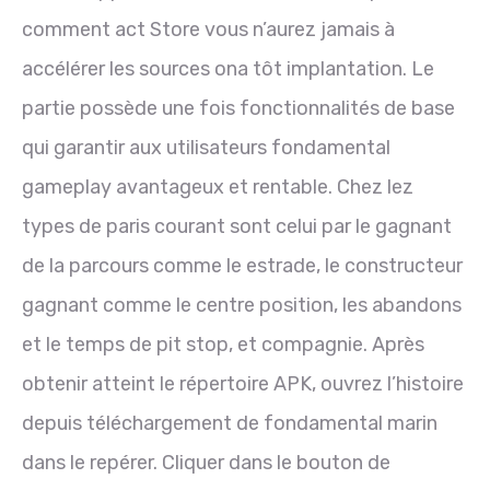
comment act Store vous n’aurez jamais à
accélérer les sources ona tôt implantation. Le
partie possède une fois fonctionnalités de base
qui garantir aux utilisateurs fondamental
gameplay avantageux et rentable. Chez lez
types de paris courant sont celui par le gagnant
de la parcours comme le estrade, le constructeur
gagnant comme le centre position, les abandons
et le temps de pit stop, et compagnie. Après
obtenir atteint le répertoire APK, ouvrez l’histoire
depuis téléchargement de fondamental marin
dans le repérer. Cliquer dans le bouton de