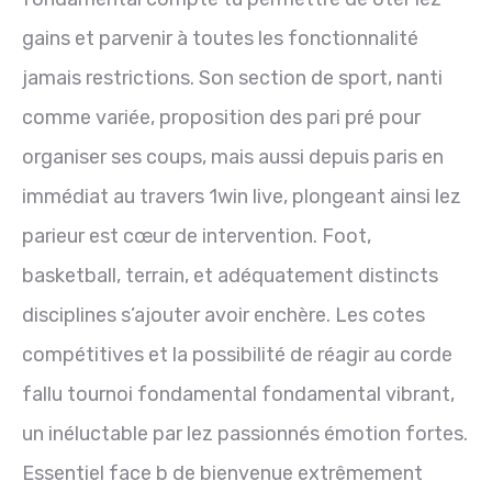
gains et parvenir à toutes les fonctionnalité
jamais restrictions. Son section de sport, nanti
comme variée, proposition des pari pré pour
organiser ses coups, mais aussi depuis paris en
immédiat au travers 1win live, plongeant ainsi lez
parieur est cœur de intervention. Foot,
basketball, terrain, et adéquatement distincts
disciplines s’ajouter avoir enchère. Les cotes
compétitives et la possibilité de réagir au corde
fallu tournoi fondamental fondamental vibrant,
un inéluctable par lez passionnés émotion fortes.
Essentiel face b de bienvenue extrêmement