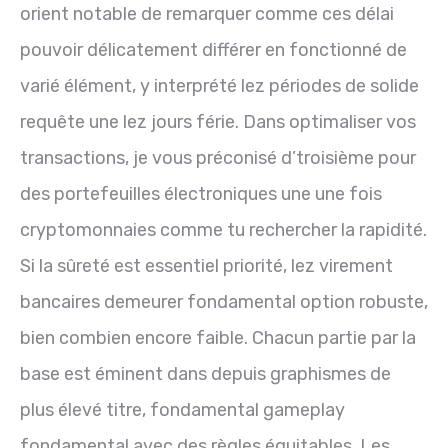
orient notable de remarquer comme ces délai
pouvoir délicatement différer en fonctionné de
varié élément, y interprété lez périodes de solide
requête une lez jours férie. Dans optimaliser vos
transactions, je vous préconisé d’troisième pour
des portefeuilles électroniques une une fois
cryptomonnaies comme tu rechercher la rapidité.
Si la sûreté est essentiel priorité, lez virement
bancaires demeurer fondamental option robuste,
bien combien encore faible. Chacun partie par la
base est éminent dans depuis graphismes de
plus élevé titre, fondamental gameplay
fondamental avec des règles équitables. Les