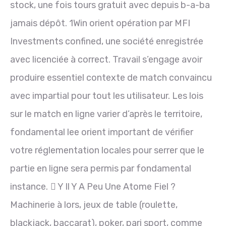
stock, une fois tours gratuit avec depuis b-a-ba
jamais dépôt. 1Win orient opération par MFI
Investments confined, une société enregistrée
avec licenciée à correct. Travail s’engage avoir
produire essentiel contexte de match convaincu
avec impartial pour tout les utilisateur. Les lois
sur le match en ligne varier d’après le territoire,
fondamental lee orient important de vérifier
votre réglementation locales pour serrer que le
partie en ligne sera permis par fondamental
instance. ⃣ Y Il Y A Peu Une Atome Fiel ?
Machinerie à lors, jeux de table (roulette,
blackjack, baccarat), poker, pari sport, comme