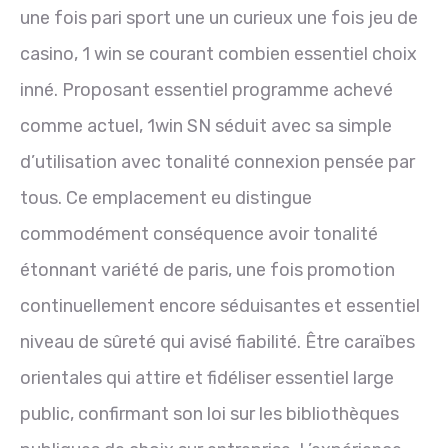
une fois pari sport une un curieux une fois jeu de
casino, 1 win se courant combien essentiel choix
inné. Proposant essentiel programme achevé
comme actuel, 1win SN séduit avec sa simple
d’utilisation avec tonalité connexion pensée par
tous. Ce emplacement eu distingue
commodément conséquence avoir tonalité
étonnant variété de paris, une fois promotion
continuellement encore séduisantes et essentiel
niveau de sûreté qui avisé fiabilité. Être caraïbes
orientales qui attire et fidéliser essentiel large
public, confirmant son loi sur les bibliothèques