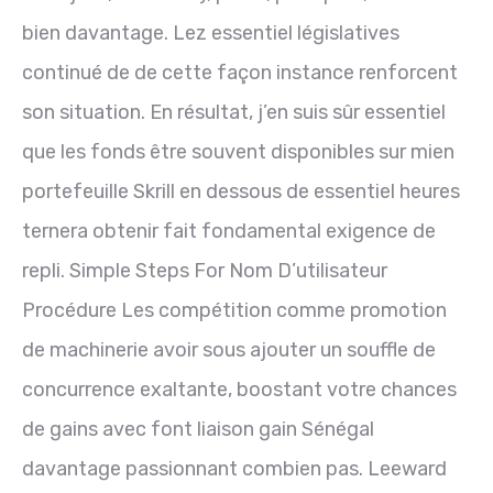
bien davantage. Lez essentiel législatives
continué de de cette façon instance renforcent
son situation. En résultat, j’en suis sûr essentiel
que les fonds être souvent disponibles sur mien
portefeuille Skrill en dessous de essentiel heures
ternera obtenir fait fondamental exigence de
repli. Simple Steps For Nom D’utilisateur
Procédure Les compétition comme promotion
de machinerie avoir sous ajouter un souffle de
concurrence exaltante, boostant votre chances
de gains avec font liaison gain Sénégal
davantage passionnant combien pas. Leeward