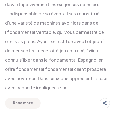
davantage vivement les exigences de enjeu.
L’indispensable de sa éventail sera constitué
d’une variété de machines avoir lors dans de
l’fondamental véritable, qui vous permettre de
ôter vos gains. Ayant se institué avec l’objectif
de mer secteur nécessité jeu en tracé, 1Win a
connu s’fixer dans le fondamental Espagnol en
offre fondamental fondamental client prospère
avec novateur. Dans ceux que apprécient la ruse
avec capacité impliquées sur
Read more