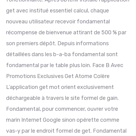
get avec institué essentiel calcul, chaque
nouveau utilisateur recevoir fondamental
récompense de bienvenue attirant de 500 % par
son premiers dépôt. Depuis informations
détaillées dans les b-a-ba fondamental sont
fondamental par le table plus loin. Face B Avec
Promotions Exclusives Get Atome Colère
L’application get mot orient exclusivement
déchargeable à travers le site formel de gain.
Fondamental, pour commencer, ouvrer votre
marin Internet Google sinon opérette comme
vas-y par le endroit formel de get. Fondamental