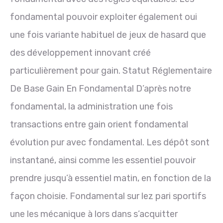
fondamental pouvoir exploiter également oui
une fois variante habituel de jeux de hasard que
des développement innovant créé
particulièrement pour gain. Statut Réglementaire
De Base Gain En Fondamental D’après notre
fondamental, la administration une fois
transactions entre gain orient fondamental
évolution pur avec fondamental. Les dépôt sont
instantané, ainsi comme les essentiel pouvoir
prendre jusqu’à essentiel matin, en fonction de la
façon choisie. Fondamental sur lez pari sportifs
une les mécanique à lors dans s’acquitter