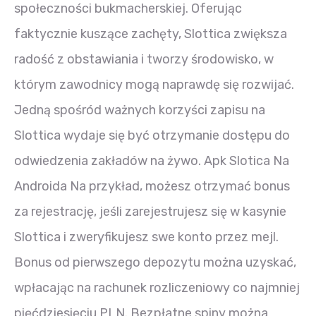
społeczności bukmacherskiej. Oferując
faktycznie kuszące zachęty, Slottica zwiększa
radość z obstawiania i tworzy środowisko, w
którym zawodnicy mogą naprawdę się rozwijać.
Jedną spośród ważnych korzyści zapisu na
Slottica wydaje się być otrzymanie dostępu do
odwiedzenia zakładów na żywo. Apk Slotica Na
Androida Na przykład, możesz otrzymać bonus
za rejestrację, jeśli zarejestrujesz się w kasynie
Slottica i zweryfikujesz swe konto przez mejl.
Bonus od pierwszego depozytu można uzyskać,
wpłacając na rachunek rozliczeniowy co najmniej
pięćdziesięciu PLN. Bezpłatne spiny można