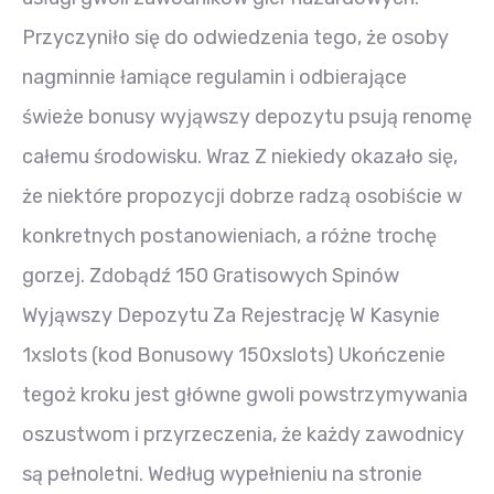
Przyczyniło się do odwiedzenia tego, że osoby
nagminnie łamiące regulamin i odbierające
świeże bonusy wyjąwszy depozytu psują renomę
całemu środowisku. Wraz Z niekiedy okazało się,
że niektóre propozycji dobrze radzą osobiście w
konkretnych postanowieniach, a różne trochę
gorzej. Zdobądź 150 Gratisowych Spinów
Wyjąwszy Depozytu Za Rejestrację W Kasynie
1xslots (kod Bonusowy 150xslots) Ukończenie
tegoż kroku jest główne gwoli powstrzymywania
oszustwom i przyrzeczenia, że każdy zawodnicy
są pełnoletni. Według wypełnieniu na stronie