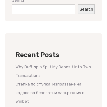
Search
Search
Recent Posts
Why Duff-spin Split My Deposit Into Two
Transactions
Стъпка по стъпка: Използване на
кодове за безплатни завъртания в
Winbet