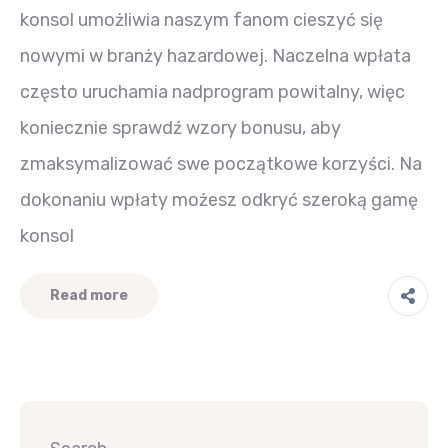
konsol umożliwia naszym fanom cieszyć się
nowymi w branży hazardowej. Naczelna wpłata
często uruchamia nadprogram powitalny, więc
koniecznie sprawdź wzory bonusu, aby
zmaksymalizować swe początkowe korzyści. Na
dokonaniu wpłaty możesz odkryć szeroką gamę
konsol
Read more