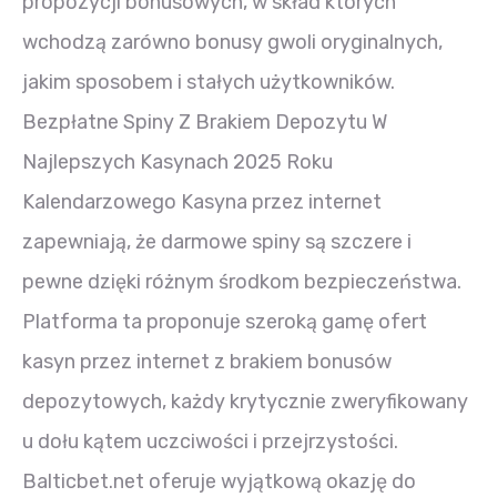
propozycji bonusowych, w skład których
wchodzą zarówno bonusy gwoli oryginalnych,
jakim sposobem i stałych użytkowników.
Bezpłatne Spiny Z Brakiem Depozytu W
Najlepszych Kasynach 2025 Roku
Kalendarzowego Kasyna przez internet
zapewniają, że darmowe spiny są szczere i
pewne dzięki różnym środkom bezpieczeństwa.
Platforma ta proponuje szeroką gamę ofert
kasyn przez internet z brakiem bonusów
depozytowych, każdy krytycznie zweryfikowany
u dołu kątem uczciwości i przejrzystości.
Balticbet.net oferuje wyjątkową okazję do