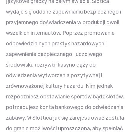
językowe graczy na całym świecie. Slotica
wydaje się oddane zapewnianiu bezpiecznego i
przyjemnego doświadczenia w produkcji gwoli
wszelkich internautów. Poprzez promowanie
odpowiedzialnych praktyk hazardowych i
zapewnienie bezpiecznego i uczciwego
środowiska rozrywki, kasyno dąży do
odwiedzenia wytworzenia pozytywnej i
zrównoważonej kultury hazardu. Nim jednak
rozpoczniesz obstawianie sportów bądź slotów,
potrzebujesz konta bankowego do odwiedzenia
zabawy. W Slottica jak się zarejestrować została
do granic możliwości uproszczona, aby spełniać