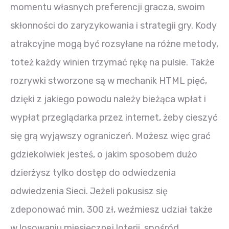
momentu własnych preferencji gracza, swoim
skłonności do zaryzykowania i strategii gry. Kody
atrakcyjne mogą być rozsyłane na różne metody,
toteż każdy winien trzymać rękę na pulsie. Także
rozrywki stworzone są w mechanik HTML pięć,
dzięki z jakiego powodu należy bieżąca wpłat i
wypłat przeglądarka przez internet, żeby cieszyć
się grą wyjąwszy ograniczeń. Możesz więc grać
gdziekolwiek jesteś, o jakim sposobem dużo
dzierżysz tylko dostęp do odwiedzenia
odwiedzenia Sieci. Jeżeli pokusisz się
zdeponować min. 300 zł, weźmiesz udział także
w losowaniu miesięcznej loterii, spośród