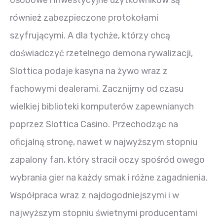
osobowe i inwestycyjne użytkowników są
również zabezpieczone protokołami
szyfrującymi. A dla tychże, którzy chcą
doświadczyć rzetelnego demona rywalizacji,
Slottica podaje kasyna na żywo wraz z
fachowymi dealerami. Zacznijmy od czasu
wielkiej biblioteki komputerów zapewnianych
poprzez Slottica Casino. Przechodząc na
oficjalną stronę, nawet w najwyższym stopniu
zapalony fan, który stracił oczy spośród owego
wybrania gier na każdy smak i różne zagadnienia.
Współpraca wraz z najdogodniejszymi i w
najwyższym stopniu świetnymi producentami