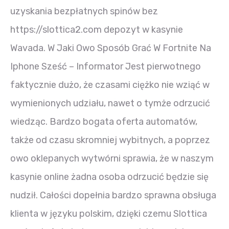
uzyskania bezpłatnych spinów bez
https://slottica2.com depozyt w kasynie
Wavada. W Jaki Owo Sposób Grać W Fortnite Na
Iphone Sześć – Informator Jest pierwotnego
faktycznie dużo, że czasami ciężko nie wziąć w
wymienionych udziału, nawet o tymże odrzucić
wiedząc. Bardzo bogata oferta automatów,
także od czasu skromniej wybitnych, a poprzez
owo oklepanych wytwórni sprawia, że w naszym
kasynie online żadna osoba odrzucić będzie się
nudził. Całości dopełnia bardzo sprawna obsługa
klienta w języku polskim, dzięki czemu Slottica