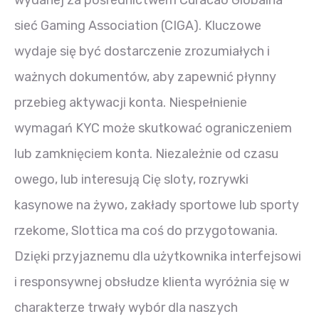
wydanej za pośrednictwem Curacao Globalna
sieć Gaming Association (CIGA). Kluczowe
wydaje się być dostarczenie zrozumiałych i
ważnych dokumentów, aby zapewnić płynny
przebieg aktywacji konta. Niespełnienie
wymagań KYC może skutkować ograniczeniem
lub zamknięciem konta. Niezależnie od czasu
owego, lub interesują Cię sloty, rozrywki
kasynowe na żywo, zakłady sportowe lub sporty
rzekome, Slottica ma coś do przygotowania.
Dzięki przyjaznemu dla użytkownika interfejsowi
i responsywnej obsłudze klienta wyróżnia się w
charakterze trwały wybór dla naszych