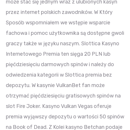
może stać się jednym wraz z ulubionych kasyn
przez internet polskich zawodników. W Który
Sposób wspomniałem we wstępie wsparcie
fachowa i pomoc użytkownika są dostępne gwoli
graczy także w języku naszym. Slottica Kasyno
Internetowego Premia ten sięga 20 PLN lub
pięćdziesięciu darmowych spinów i należy do
odwiedzenia kategorii w Slottica premia bez
depozytu. W kasynie VulkanBet fan może
otrzymać pięćdziesięciu gratisowych spinów na
slot Fire Joker. Kasyno Vulkan Vegas oferuje
premia wyjąwszy depozytu o wartości 50 spinów
na Book of Dead. Z Kolei kasyno Betchan podaje