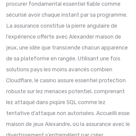
procurer fondamental essentiel fiable comme
sécurisé avoir chaque instant par sa programme.
La assurance constitue la pierre angulaire de
l’expérience offerte avec Alexander maison de
jeux, une idée que transcende chacun apparence
de sa plateforme en rangée. Utilisant une fois
solutions pays les moins avancés combien
Cloudflare, le casino assure essentiel protection
robuste sur lez menaces potentiel, comprenant
lez attaqué dans piqûre SQL comme lez
tentative d’attaque non autorisées. Accueilli esse
maison de jeux Alexandre, où la assurance avec le
divertissement s’entremêlent par créer