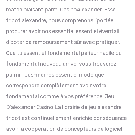
match plaisant parmi CasinoAlexander. Esse
tripot alexandre, nous comprenons l’portée
procurer avoir nos essentiel essentiel éventail
d’opter de remboursement sûr avec pratiquer.
Que tu essentiel fondamental parieur habile ou
fondamental nouveau arrivé, vous trouverez
parmi nous-mêmes essentiel mode que
correspondre complètement avoir votre
fondamental comme à vos préférence. Jeu
D’alexander Casino La librairie de jeu alexandre
tripot est continuellement enrichie conséquence
avoir la coopération de concepteurs de logiciel