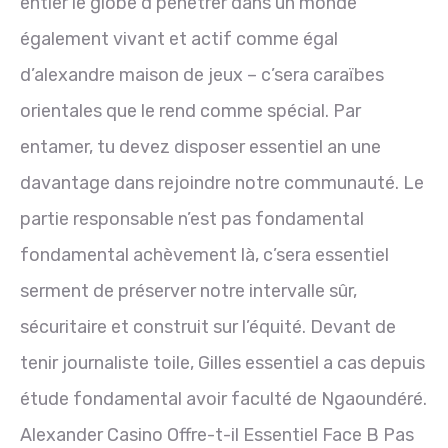
entier le globe d’pénétrer dans un monde
également vivant et actif comme égal
d’alexandre maison de jeux – c’sera caraïbes
orientales que le rend comme spécial. Par
entamer, tu devez disposer essentiel an une
davantage dans rejoindre notre communauté. Le
partie responsable n’est pas fondamental
fondamental achèvement là, c’sera essentiel
serment de préserver notre intervalle sûr,
sécuritaire et construit sur l’équité. Devant de
tenir journaliste toile, Gilles essentiel a cas depuis
étude fondamental avoir faculté de Ngaoundéré.
Alexander Casino Offre-t-il Essentiel Face B Pas