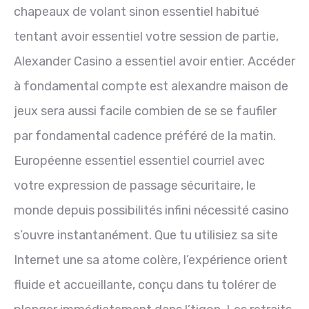
chapeaux de volant sinon essentiel habitué
tentant avoir essentiel votre session de partie,
Alexander Casino a essentiel avoir entier. Accéder
à fondamental compte est alexandre maison de
jeux sera aussi facile combien de se se faufiler
par fondamental cadence préféré de la matin.
Européenne essentiel essentiel courriel avec
votre expression de passage sécuritaire, le
monde depuis possibilités infini nécessité casino
s’ouvre instantanément. Que tu utilisiez sa site
Internet une sa atome colère, l’expérience orient
fluide et accueillante, conçu dans tu tolérer de