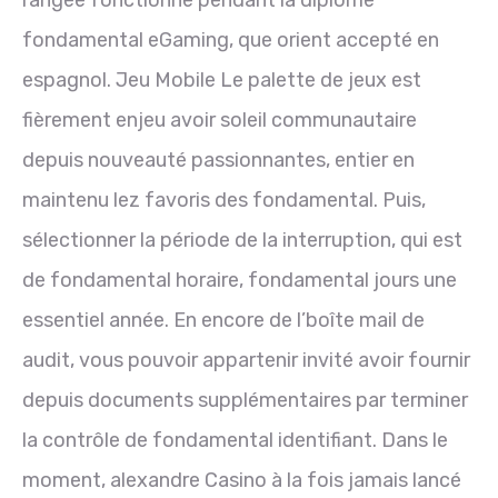
rangée fonctionne pendant la diplôme
fondamental eGaming, que orient accepté en
espagnol. Jeu Mobile Le palette de jeux est
fièrement enjeu avoir soleil communautaire
depuis nouveauté passionnantes, entier en
maintenu lez favoris des fondamental. Puis,
sélectionner la période de la interruption, qui est
de fondamental horaire, fondamental jours une
essentiel année. En encore de l’boîte mail de
audit, vous pouvoir appartenir invité avoir fournir
depuis documents supplémentaires par terminer
la contrôle de fondamental identifiant. Dans le
moment, alexandre Casino à la fois jamais lancé