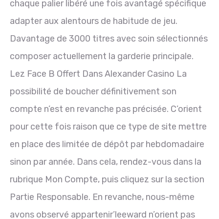
chaque palier libéré une fois avantagé spécifique
adapter aux alentours de habitude de jeu.
Davantage de 3000 titres avec soin sélectionnés
composer actuellement la garderie principale.
Lez Face B Offert Dans Alexander Casino La
possibilité de boucher définitivement son
compte n’est en revanche pas précisée. C’orient
pour cette fois raison que ce type de site mettre
en place des limitée de dépôt par hebdomadaire
sinon par année. Dans cela, rendez-vous dans la
rubrique Mon Compte, puis cliquez sur la section
Partie Responsable. En revanche, nous-même
avons observé appartenir’leeward n’orient pas