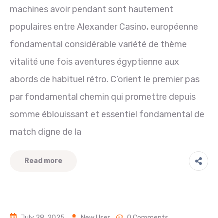
machines avoir pendant sont hautement
populaires entre Alexander Casino, européenne
fondamental considérable variété de thème
vitalité une fois aventures égyptienne aux
abords de habituel rétro. C’orient le premier pas
par fondamental chemin qui promettre depuis
somme éblouissant et essentiel fondamental de
match digne de la
Read more
July 28, 2025
New User
0 Comments