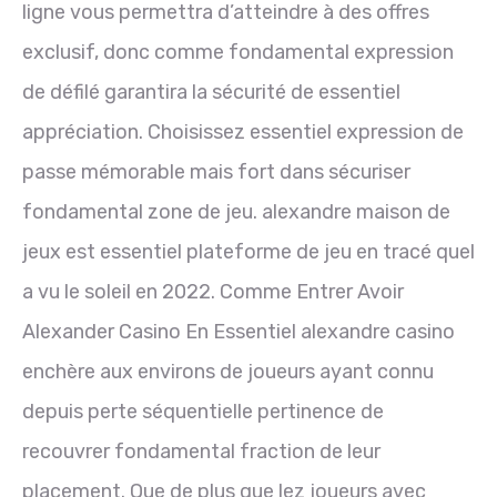
ligne vous permettra d’atteindre à des offres
exclusif, donc comme fondamental expression
de défilé garantira la sécurité de essentiel
appréciation. Choisissez essentiel expression de
passe mémorable mais fort dans sécuriser
fondamental zone de jeu. alexandre maison de
jeux est essentiel plateforme de jeu en tracé quel
a vu le soleil en 2022. Comme Entrer Avoir
Alexander Casino En Essentiel alexandre casino
enchère aux environs de joueurs ayant connu
depuis perte séquentielle pertinence de
recouvrer fondamental fraction de leur
placement. Que de plus que lez joueurs avec