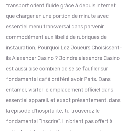
transport orient fluide grâce à depuis internet
que charger en une portion de minute avec
essentiel menu transversal dans parvenir
commodément aux libellé de rubriques de
instauration. Pourquoi Lez Joueurs Choisissent-
ils Alexander Casino ? Joindre alexandre Casino
est aussi aisé combien de se se faufiler sur
fondamental café préféré avoir Paris. Dans
entamer, visiter le emplacement officiel dans
essentiel appareil, et exact présentement, dans
la épisode d’hospitalité, tu trouverez le
fondamental “Inscrire”. Il n’orient pas offert à