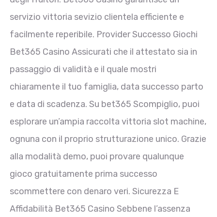
servizio vittoria sevizio clientela efficiente e
facilmente reperibile. Provider Successo Giochi
Bet365 Casino Assicurati che il attestato sia in
passaggio di validità e il quale mostri
chiaramente il tuo famiglia, data successo parto
e data di scadenza. Su bet365 Scompiglio, puoi
esplorare un’ampia raccolta vittoria slot machine,
ognuna con il proprio strutturazione unico. Grazie
alla modalità demo, puoi provare qualunque
gioco gratuitamente prima successo
scommettere con denaro veri. Sicurezza E
Affidabilità Bet365 Casino Sebbene l’assenza