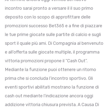
incontro sarai pronto a versare il il suo primo
deposito con lo scopo di approfittare delle
promozioni successo Bet365 e a fine di piazzare
le tue prime giocate sulle partite di calcio e sugli
sport il quale più ami. Di Compagnia al benvenuto
e all’offerta sulle giocate multiple, il programma
vittoria promozioni propone il “Cash Out”.
Mediante la funzione puoi ottenere un ritorno
prima che si concluda l’incontro sportivo. Gli
eventi sportivi abilitati mostrano la funzione di
cash out mediante l’indicazione ancora oggi
addizione vittoria chiusura prevista. A Causa Di