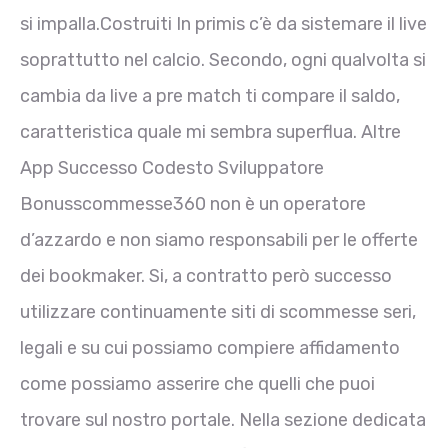
si impalla.Costruiti In primis c’è da sistemare il live
soprattutto nel calcio. Secondo, ogni qualvolta si
cambia da live a pre match ti compare il saldo,
caratteristica quale mi sembra superflua. Altre
App Successo Codesto Sviluppatore
Bonusscommesse360 non è un operatore
d’azzardo e non siamo responsabili per le offerte
dei bookmaker. Si, a contratto però successo
utilizzare continuamente siti di scommesse seri,
legali e su cui possiamo compiere affidamento
come possiamo asserire che quelli che puoi
trovare sul nostro portale. Nella sezione dedicata