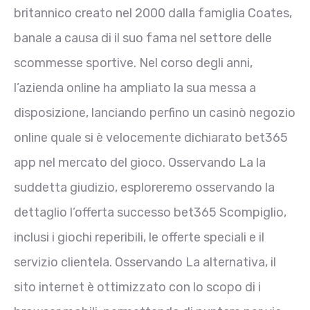
britannico creato nel 2000 dalla famiglia Coates,
banale a causa di il suo fama nel settore delle
scommesse sportive. Nel corso degli anni,
l’azienda online ha ampliato la sua messa a
disposizione, lanciando perfino un casinò negozio
online quale si è velocemente dichiarato bet365
app nel mercato del gioco. Osservando La la
suddetta giudizio, esploreremo osservando la
dettaglio l’offerta successo bet365 Scompiglio,
inclusi i giochi reperibili, le offerte speciali e il
servizio clientela. Osservando La alternativa, il
sito internet è ottimizzato con lo scopo di i