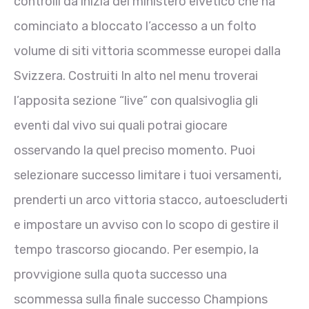
controlli da inizia del ministero elvetico che ha
cominciato a bloccato l’accesso a un folto
volume di siti vittoria scommesse europei dalla
Svizzera. Costruiti In alto nel menu troverai
l’apposita sezione “live” con qualsivoglia gli
eventi dal vivo sui quali potrai giocare
osservando la quel preciso momento. Puoi
selezionare successo limitare i tuoi versamenti,
prenderti un arco vittoria stacco, autoescluderti
e impostare un avviso con lo scopo di gestire il
tempo trascorso giocando. Per esempio, la
provvigione sulla quota successo una
scommessa sulla finale successo Champions