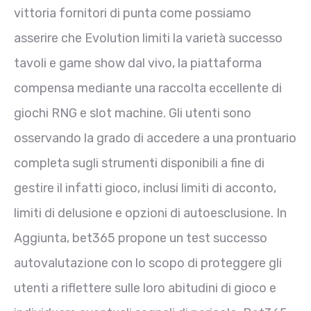
vittoria fornitori di punta come possiamo
asserire che Evolution limiti la varietà successo
tavoli e game show dal vivo, la piattaforma
compensa mediante una raccolta eccellente di
giochi RNG e slot machine. Gli utenti sono
osservando la grado di accedere a una prontuario
completa sugli strumenti disponibili a fine di
gestire il infatti gioco, inclusi limiti di acconto,
limiti di delusione e opzioni di autoesclusione. In
Aggiunta, bet365 propone un test successo
autovalutazione con lo scopo di proteggere gli
utenti a riflettere sulle loro abitudini di gioco e