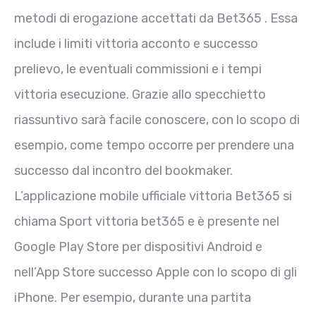
metodi di erogazione accettati da Bet365 . Essa
include i limiti vittoria acconto e successo
prelievo, le eventuali commissioni e i tempi
vittoria esecuzione. Grazie allo specchietto
riassuntivo sarà facile conoscere, con lo scopo di
esempio, come tempo occorre per prendere una
successo dal incontro del bookmaker.
L’applicazione mobile ufficiale vittoria Bet365 si
chiama Sport vittoria bet365 e è presente nel
Google Play Store per dispositivi Android e
nell’App Store successo Apple con lo scopo di gli
iPhone. Per esempio, durante una partita