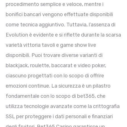
procedimento semplice e veloce, mentre i
bonifici bancari vengono effettuate disponibili
come tecnica aggiuntivo. Tuttavia, l’assenza di
Evolution è evidente e si riflette durante la scarsa
varietà vittoria tavoli e game show live
disponibili. Puoi trovare diverse varianti di
blackjack, roulette, baccarat e video poker,
ciascuno progettati con lo scopo di offrire
emozioni continue. La sicurezza è un pilastro
fondamentale con lo scopo di bet365, che
utilizza tecnologie avanzate come la crittografia
SSL per proteggere i dati personali e finanziari
degli fruitori. Bet365 Casino garantisce un