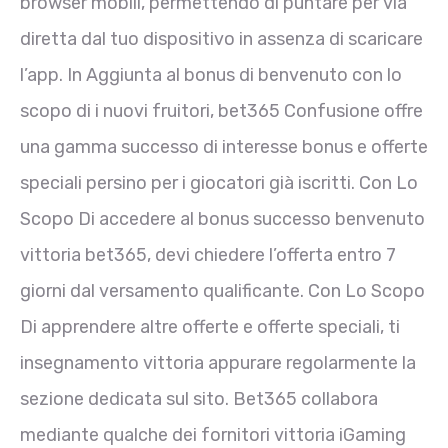
browser mobili, permettendo di puntare per via
diretta dal tuo dispositivo in assenza di scaricare
l’app. In Aggiunta al bonus di benvenuto con lo
scopo di i nuovi fruitori, bet365 Confusione offre
una gamma successo di interesse bonus e offerte
speciali persino per i giocatori già iscritti. Con Lo
Scopo Di accedere al bonus successo benvenuto
vittoria bet365, devi chiedere l’offerta entro 7
giorni dal versamento qualificante. Con Lo Scopo
Di apprendere altre offerte e offerte speciali, ti
insegnamento vittoria appurare regolarmente la
sezione dedicata sul sito. Bet365 collabora
mediante qualche dei fornitori vittoria iGaming