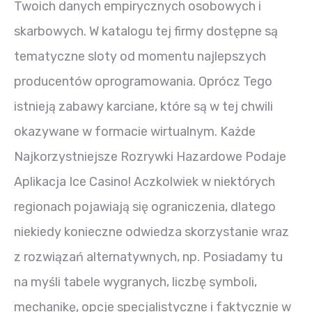
Twoich danych empirycznych osobowych i
skarbowych. W katalogu tej firmy dostępne są
tematyczne sloty od momentu najlepszych
producentów oprogramowania. Oprócz Tego
istnieją zabawy karciane, które są w tej chwili
okazywane w formacie wirtualnym. Każde
Najkorzystniejsze Rozrywki Hazardowe Podaje
Aplikacja Ice Casino! Aczkolwiek w niektórych
regionach pojawiają się ograniczenia, dlatego
niekiedy konieczne odwiedza skorzystanie wraz
z rozwiązań alternatywnych, np. Posiadamy tu
na myśli tabele wygranych, liczbę symboli,
mechanikę, opcje specjalistyczne i faktycznie w