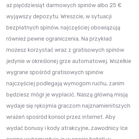
aż pięćdziesiąt darmowych spinów albo 25 €
wyjąwszy depozytu. Wreszcie, w sytuacji
bezpłatnych spinów, najczęściej obowiązują
również pewne ograniczenia. Na przykład
możesz korzystać wraz z gratisowych spinów
jedynie w określonej grze automatowej. Wszelkie
wygrane spośród gratisowych spinów
najczęściej podlegają wymogom ruchu, zanim
będziesz mógł je wypłacić. Naszą główną misją
wydaje się rękojmia graczom najznamienitszych
wrażeń spośród konsol przez internet. Aby
wydać bonusy i kody atrakcyjne, zawodnicy Ice