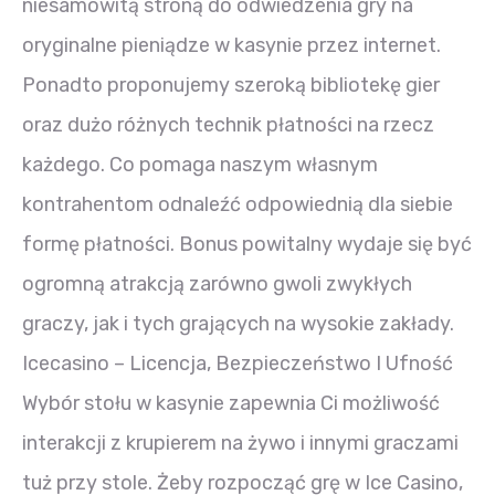
niesamowitą stroną do odwiedzenia gry na
oryginalne pieniądze w kasynie przez internet.
Ponadto proponujemy szeroką bibliotekę gier
oraz dużo różnych technik płatności na rzecz
każdego. Co pomaga naszym własnym
kontrahentom odnaleźć odpowiednią dla siebie
formę płatności. Bonus powitalny wydaje się być
ogromną atrakcją zarówno gwoli zwykłych
graczy, jak i tych grających na wysokie zakłady.
Icecasino – Licencja, Bezpieczeństwo I Ufność
Wybór stołu w kasynie zapewnia Ci możliwość
interakcji z krupierem na żywo i innymi graczami
tuż przy stole. Żeby rozpocząć grę w Ice Casino,