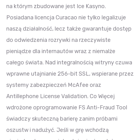
na którym zbudowane jest Ice Kasyno.
Posiadana licencja Curacao nie tylko legalizuje
naszą działalność, lecz także gwarantuje dostęp
do odwiedzenia rozrywki na rzeczywiste
pieniądze dla internautów wraz z niemalże
całego świata. Nad integralnością witryny czuwa
wprawne utajnianie 256-bit SSL, wspierane przez
systemy zabezpieczeń McAfee oraz
Antillephone License Validation. Co Więcej
wdrożone oprogramowanie FS Anti-Fraud Tool
świadczy skuteczną barierę zanim próbami
oszustw i nadużyć. Jeśli w grę wchodzą