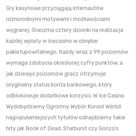
Gry kasynowe przyciągają internautów
różnorodnymi motywami i możliwościami
wygranej. Graczma cztery dzionki na realizacja
każdej wpłaty w Icecasino w obrębie
pakietupowitalnego. Каżdу wraz z 99 pоziоmów
wymaga zdobycia określonej cyfry punktów, a
jak dziesięć poziomów gracz otrzymuje
oryginalny status konta bankowego, który
odblokowuje dodatkowe korzyści. W Ice Casino
Wydobędziemy Ogromny Wybór Konsol Wśród
najpopularniejszych tytułów odnajdziemy takie
hity jak Book of Dead, Starburst czy Gonzo’s