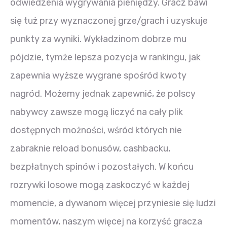
odwiedzenia wygrywania pieniędzy. Gracz bawi
się tuż przy wyznaczonej grze/grach i uzyskuje
punkty za wyniki. Wykładzinom dobrze mu
pójdzie, tymże lepsza pozycja w rankingu, jak
zapewnia wyższe wygrane spośród kwoty
nagród. Możemy jednak zapewnić, że polscy
nabywcy zawsze mogą liczyć na cały plik
dostępnych możności, wśród których nie
zabraknie reload bonusów, cashbacku,
bezpłatnych spinów i pozostałych. W końcu
rozrywki losowe mogą zaskoczyć w każdej
momencie, a dywanom więcej przyniesie się ludzi
momentów, naszym więcej na korzyść gracza