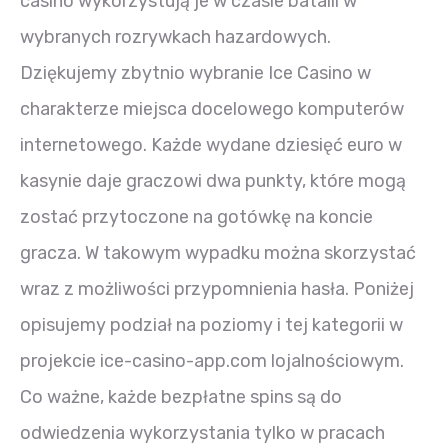
casino wykorzystują je w czasie batalii w
wybranych rozrywkach hazardowych.
Dziękujemy zbytnio wybranie Ice Casino w
charakterze miejsca docelowego komputerów
internetowego. Każde wydane dziesięć euro w
kasynie daje graczowi dwa punkty, które mogą
zostać przytoczone na gotówkę na koncie
gracza. W takowym wypadku można skorzystać
wraz z możliwości przypomnienia hasła. Poniżej
opisujemy podział na poziomy i tej kategorii w
projekcie ice-casino-app.com lojalnościowym.
Co ważne, każde bezpłatne spins są do
odwiedzenia wykorzystania tylko w pracach