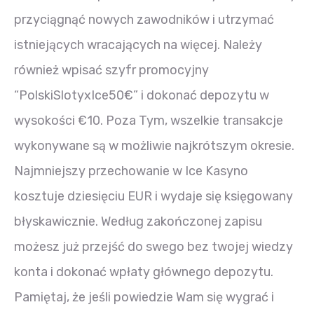
przyciągnąć nowych zawodników i utrzymać
istniejących wracających na więcej. Należy
również wpisać szyfr promocyjny
“PolskiSlotyxIce50€” i dokonać depozytu w
wysokości €10. Poza Tym, wszelkie transakcje
wykonywane są w możliwie najkrótszym okresie.
Najmniejszy przechowanie w Ice Kasyno
kosztuje dziesięciu EUR i wydaje się księgowany
błyskawicznie. Według zakończonej zapisu
możesz już przejść do swego bez twojej wiedzy
konta i dokonać wpłaty głównego depozytu.
Pamiętaj, że jeśli powiedzie Wam się wygrać i