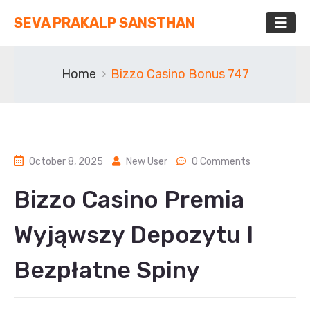
SEVA PRAKALP SANSTHAN
Home
Bizzo Casino Bonus 747
October 8, 2025
New User
0 Comments
Bizzo Casino Premia
Wyjąwszy Depozytu I
Bezpłatne Spiny