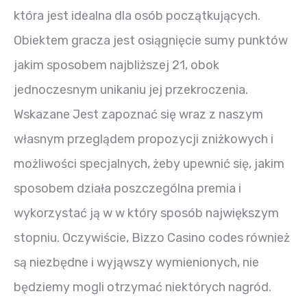
która jest idealna dla osób początkujących.
Obiektem gracza jest osiągnięcie sumy punktów
jakim sposobem najbliższej 21, obok
jednoczesnym unikaniu jej przekroczenia.
Wskazane Jest zapoznać się wraz z naszym
własnym przeglądem propozycji zniżkowych i
możliwości specjalnych, żeby upewnić się, jakim
sposobem działa poszczególna premia i
wykorzystać ją w w który sposób największym
stopniu. Oczywiście, Bizzo Casino codes również
są niezbędne i wyjąwszy wymienionych, nie
będziemy mogli otrzymać niektórych nagród.