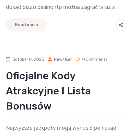
dokąd bizzo casino rtp można zagrać wraz z
Read more
October 8, 2025
New User
0 Comments
Oficjalne Kody
Atrakcyjne I Lista
Bonusów
Najwyższe jackpoty mogą wynosić poniekąd