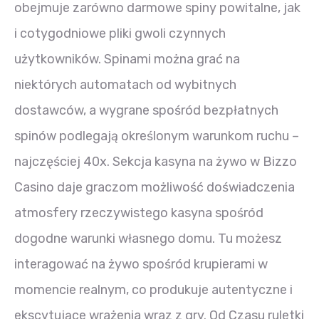
obejmuje zarówno darmowe spiny powitalne, jak
i cotygodniowe pliki gwoli czynnych
użytkowników. Spinami można grać na
niektórych automatach od wybitnych
dostawców, a wygrane spośród bezpłatnych
spinów podlegają określonym warunkom ruchu –
najczęściej 40x. Sekcja kasyna na żywo w Bizzo
Casino daje graczom możliwość doświadczenia
atmosfery rzeczywistego kasyna spośród
dogodne warunki własnego domu. Tu możesz
interagować na żywo spośród krupierami w
momencie realnym, co produkuje autentyczne i
ekscytujące wrażenia wraz z gry. Od Czasu ruletki