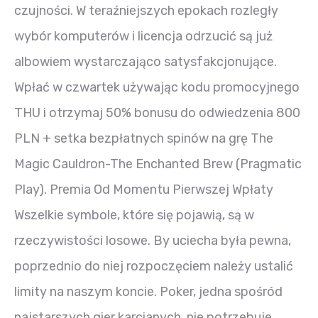
czujności. W teraźniejszych epokach rozległy
wybór komputerów i licencja odrzucić są już
albowiem wystarczająco satysfakcjonujące.
Wpłać w czwartek używając kodu promocyjnego
THU i otrzymaj 50% bonusu do odwiedzenia 800
PLN + setka bezpłatnych spinów na grę The
Magic Cauldron-The Enchanted Brew (Pragmatic
Play). Premia Od Momentu Pierwszej Wpłaty
Wszelkie symbole, które się pojawią, są w
rzeczywistości losowe. By uciecha była pewna,
poprzednio do niej rozpoczęciem należy ustalić
limity na naszym koncie. Poker, jedna spośród
najstarszych gier karcianych, nie potrzebuje