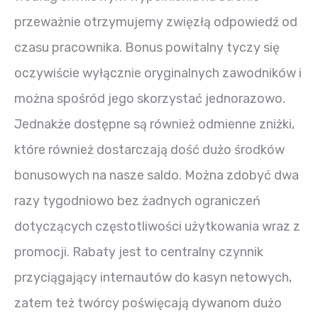
przeważnie otrzymujemy zwięzłą odpowiedź od
czasu pracownika. Bonus powitalny tyczy się
oczywiście wyłącznie oryginalnych zawodników i
można spośród jego skorzystać jednorazowo.
Jednakże dostępne są również odmienne zniżki,
które również dostarczają dość dużo środków
bonusowych na nasze saldo. Można zdobyć dwa
razy tygodniowo bez żadnych ograniczeń
dotyczących częstotliwości użytkowania wraz z
promocji. Rabaty jest to centralny czynnik
przyciągający internautów do kasyn netowych,
zatem też twórcy poświęcają dywanom dużo