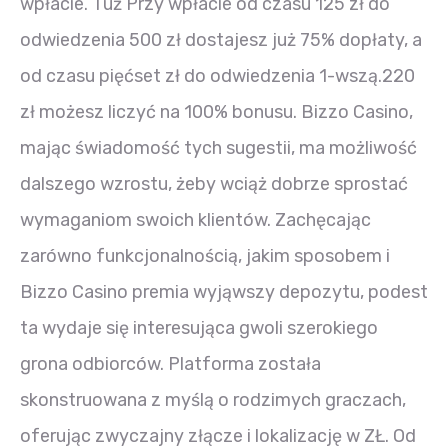
wpłacie. Tuż Przy wpłacie od czasu 125 zł do
odwiedzenia 500 zł dostajesz już 75% dopłaty, a
od czasu pięćset zł do odwiedzenia 1-wszą.220
zł możesz liczyć na 100% bonusu. Bizzo Casino,
mając świadomość tych sugestii, ma możliwość
dalszego wzrostu, żeby wciąż dobrze sprostać
wymaganiom swoich klientów. Zachęcając
zarówno funkcjonalnością, jakim sposobem i
Bizzo Casino premia wyjąwszy depozytu, podest
ta wydaje się interesująca gwoli szerokiego
grona odbiorców. Platforma została
skonstruowana z myślą o rodzimych graczach,
oferując zwyczajny złącze i lokalizację w ZŁ. Od