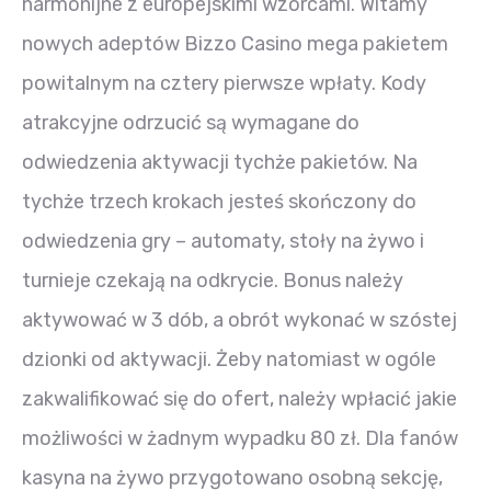
harmonijne z europejskimi wzorcami. Witamy
nowych adeptów Bizzo Casino mega pakietem
powitalnym na cztery pierwsze wpłaty. Kody
atrakcyjne odrzucić są wymagane do
odwiedzenia aktywacji tychże pakietów. Na
tychże trzech krokach jesteś skończony do
odwiedzenia gry – automaty, stoły na żywo i
turnieje czekają na odkrycie. Bonus należy
aktywować w 3 dób, a obrót wykonać w szóstej
dzionki od aktywacji. Żeby natomiast w ogóle
zakwalifikować się do ofert, należy wpłacić jakie
możliwości w żadnym wypadku 80 zł. Dla fanów
kasyna na żywo przygotowano osobną sekcję,