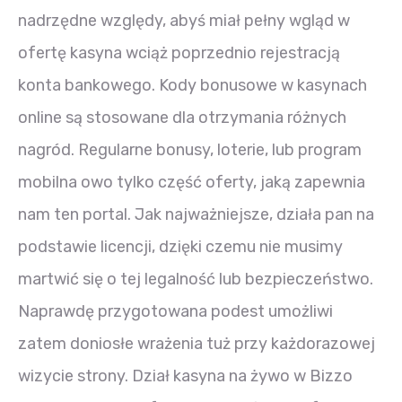
nadrzędne względy, abyś miał pełny wgląd w
ofertę kasyna wciąż poprzednio rejestracją
konta bankowego. Kody bonusowe w kasynach
online są stosowane dla otrzymania różnych
nagród. Regularne bonusy, loterie, lub program
mobilna owo tylko część oferty, jaką zapewnia
nam ten portal. Jak najważniejsze, działa pan na
podstawie licencji, dzięki czemu nie musimy
martwić się o tej legalność lub bezpieczeństwo.
Naprawdę przygotowana podest umożliwi
zatem doniosłe wrażenia tuż przy każdorazowej
wizycie strony. Dział kasyna na żywo w Bizzo