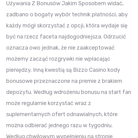
Używania Z Bonusów Jakim Sposobem widać,
zadbano o bogaty wybór technik płatności, aby
każdy mógł skorzystać z opcji, która wydaje się
być na rzecz faceta najdogodniejsza. Odrzucić
oznacza owo jednak, że nie zaakceptować
możemy zacząć rozgrywki nie wpłacając
pieniędzy. Inną kwestią są Bizzo Casino kody
bonusowe przeznaczone na premie z brakiem
depozytu. Według wdrożeniu bonusu na start fan
może regularnie korzystać wraz z
suplementarnych ofert odnawialnych, które
można odbierać jednego razu w tygodniu.
Według chwilowym wypełnieniu na stronie