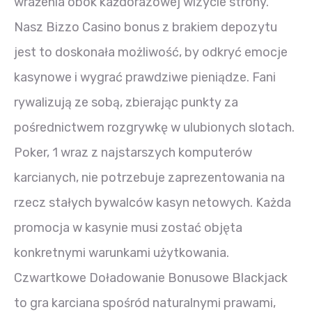
wrażenia obok każdorazowej wizycie strony.
Nasz Bizzo Casino bonus z brakiem depozytu
jest to doskonała możliwość, by odkryć emocje
kasynowe i wygrać prawdziwe pieniądze. Fani
rywalizują ze sobą, zbierając punkty za
pośrednictwem rozgrywkę w ulubionych slotach.
Poker, 1 wraz z najstarszych komputerów
karcianych, nie potrzebuje zaprezentowania na
rzecz stałych bywalców kasyn netowych. Każda
promocja w kasynie musi zostać objęta
konkretnymi warunkami użytkowania.
Czwartkowe Doładowanie Bonusowe Blackjack
to gra karciana spośród naturalnymi prawami,