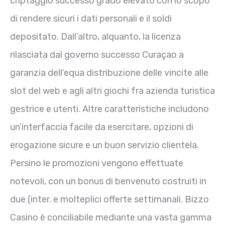
criptaggio successo grado elevato con lo scopo
di rendere sicuri i dati personali e il soldi
depositato. Dall’altro, alquanto, la licenza
rilasciata dal governo successo Curaçao a
garanzia dell’equa distribuzione delle vincite alle
slot del web e agli altri giochi fra azienda turistica
gestrice e utenti. Altre caratteristiche includono
un’interfaccia facile da esercitare, opzioni di
erogazione sicure e un buon servizio clientela.
Persino le promozioni vengono effettuate
notevoli, con un bonus di benvenuto costruiti in
due (inter. e molteplici offerte settimanali. Bizzo
Casino è conciliabile mediante una vasta gamma