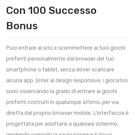
Con 100 Successo
Bonus
Puoi entrare al sito e scommettere ai tuoi giochi
preferiti personalmente dal browser del tuo
smartphone o tablet, senza dover scaricare
alcuna app. (inter al design responsive, i giocatori
sono osservando la grado di entrare ai giochi
preferiti costruiti in qualunque attimo, per via
diretta dal proprio browser mobile. L’interfaccia è
progettata per adattarsi a qualsiasi schermo,
rendendo comodo la navigazione e il gioco