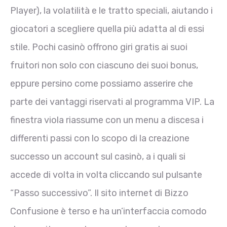
Player), la volatilità e le tratto speciali, aiutando i
giocatori a scegliere quella più adatta al di essi
stile. Pochi casinò offrono giri gratis ai suoi
fruitori non solo con ciascuno dei suoi bonus,
eppure persino come possiamo asserire che
parte dei vantaggi riservati al programma VIP. La
finestra viola riassume con un menu a discesa i
differenti passi con lo scopo di la creazione
successo un account sul casinò, a i quali si
accede di volta in volta cliccando sul pulsante
“Passo successivo”. Il sito internet di Bizzo
Confusione è terso e ha un’interfaccia comodo