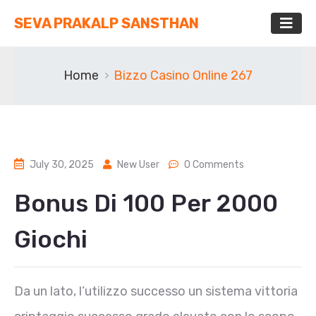
SEVA PRAKALP SANSTHAN
Home
Bizzo Casino Online 267
July 30, 2025
New User
0 Comments
Bonus Di 100 Per 2000
Giochi
Da un lato, l’utilizzo successo un sistema vittoria