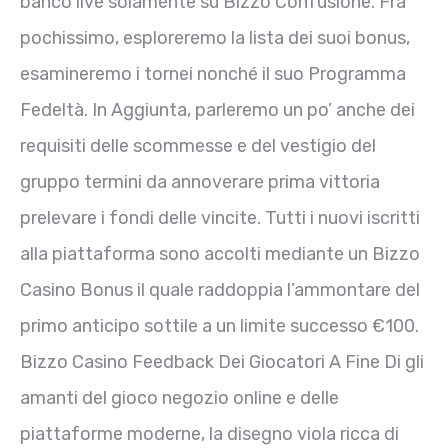
banco live solamente su Bizzo Confusione. Fra
pochissimo, esploreremo la lista dei suoi bonus,
esamineremo i tornei nonché il suo Programma
Fedeltà. In Aggiunta, parleremo un po’ anche dei
requisiti delle scommesse e del vestigio del
gruppo termini da annoverare prima vittoria
prelevare i fondi delle vincite. Tutti i nuovi iscritti
alla piattaforma sono accolti mediante un Bizzo
Casino Bonus il quale raddoppia l’ammontare del
primo anticipo sottile a un limite successo €100.
Bizzo Casino Feedback Dei Giocatori A Fine Di gli
amanti del gioco negozio online e delle
piattaforme moderne, la disegno viola ricca di