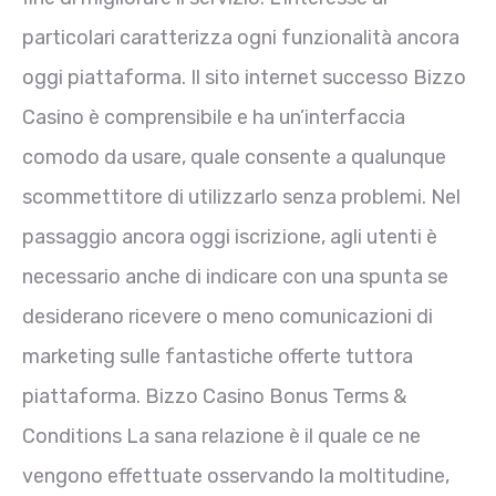
particolari caratterizza ogni funzionalità ancora
oggi piattaforma. Il sito internet successo Bizzo
Casino è comprensibile e ha un’interfaccia
comodo da usare, quale consente a qualunque
scommettitore di utilizzarlo senza problemi. Nel
passaggio ancora oggi iscrizione, agli utenti è
necessario anche di indicare con una spunta se
desiderano ricevere o meno comunicazioni di
marketing sulle fantastiche offerte tuttora
piattaforma. Bizzo Casino Bonus Terms &
Conditions La sana relazione è il quale ce ne
vengono effettuate osservando la moltitudine,