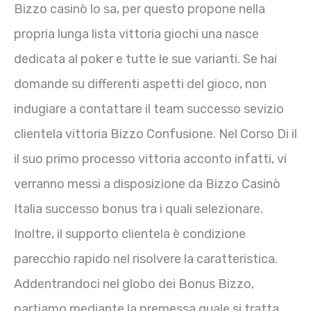
Bizzo casinò lo sa, per questo propone nella
propria lunga lista vittoria giochi una nasce
dedicata al poker e tutte le sue varianti. Se hai
domande su differenti aspetti del gioco, non
indugiare a contattare il team successo sevizio
clientela vittoria Bizzo Confusione. Nel Corso Di il
il suo primo processo vittoria acconto infatti, vi
verranno messi a disposizione da Bizzo Casinò
Italia successo bonus tra i quali selezionare.
Inoltre, il supporto clientela è condizione
parecchio rapido nel risolvere la caratteristica.
Addentrandoci nel globo dei Bonus Bizzo,
partiamo mediante la premessa quale si tratta