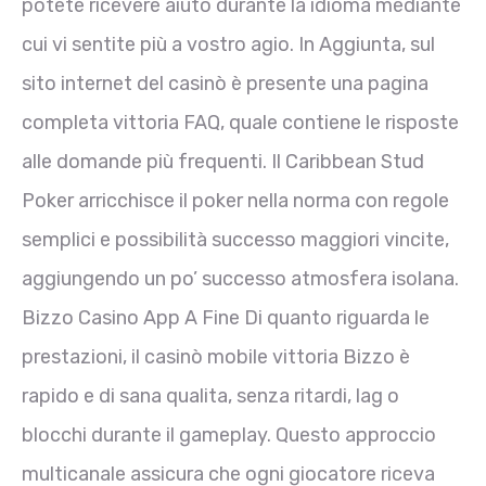
potete ricevere aiuto durante la idioma mediante
cui vi sentite più a vostro agio. In Aggiunta, sul
sito internet del casinò è presente una pagina
completa vittoria FAQ, quale contiene le risposte
alle domande più frequenti. Il Caribbean Stud
Poker arricchisce il poker nella norma con regole
semplici e possibilità successo maggiori vincite,
aggiungendo un po’ successo atmosfera isolana.
Bizzo Casino App A Fine Di quanto riguarda le
prestazioni, il casinò mobile vittoria Bizzo è
rapido e di sana qualita, senza ritardi, lag o
blocchi durante il gameplay. Questo approccio
multicanale assicura che ogni giocatore riceva