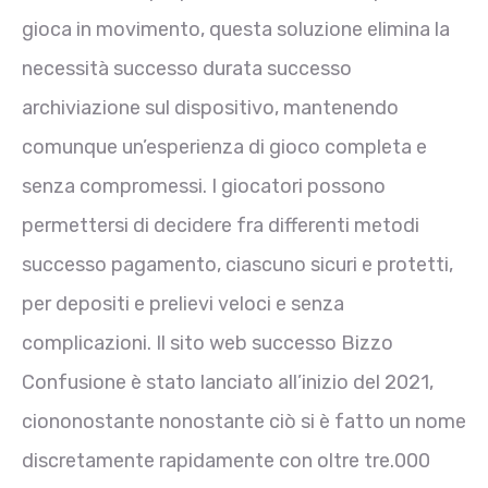
gioca in movimento, questa soluzione elimina la
necessità successo durata successo
archiviazione sul dispositivo, mantenendo
comunque un’esperienza di gioco completa e
senza compromessi. I giocatori possono
permettersi di decidere fra differenti metodi
successo pagamento, ciascuno sicuri e protetti,
per depositi e prelievi veloci e senza
complicazioni. Il sito web successo Bizzo
Confusione è stato lanciato all’inizio del 2021,
ciononostante nonostante ciò si è fatto un nome
discretamente rapidamente con oltre tre.000