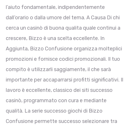
l’aiuto fondamentale, indipendentemente
dall’orario o dalla umore del tema. A Causa Di chi
cerca un casinò di buona qualita quale continui a
crescere, Bizzo è una scelta eccellente. In
Aggiunta, Bizzo Confusione organizza molteplici
promozioni e fornisce codici promozionali. Il tuo
compito è utilizzarli saggiamente, il che sarà
importante per accaparrarsi profitti significativi. Il
lavoro è eccellente, classico dei siti successo
casinò, programmato con cura e mediante
qualità. La serie successo giochi di Bizzo
Confusione permette successo selezionare tra