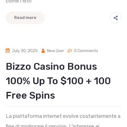
come i filtri
Read more
July 30, 2025
New User
0 Comments
Bizzo Casino Bonus
100% Up To $100 + 100
Free Spins
La piattaforma internet evolve costantemente a
fine di migliorare il servizio. L’interesse ai