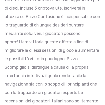
di dieci, incluse 3 criptovalute. Iscriversi in
altezza su Bizzo Confusione è indispensabile con
lo traguardo di chiunque desideri puntare
mediante soldi veri. I giocatori possono
approfittare vittoria queste offerte a fine di
migliorare le di essi sessioni di gioco e aumentare
le possibilità vittoria guadagno. Bizzo
Scompiglio si distingue a causa di la propria
interfaccia intuitiva, il quale rende facile la
navigazione sia con lo scopo di i principianti che
con lo traguardo di i giocatori esperti. Le
recensioni dei giocatori italiani sono solitamente