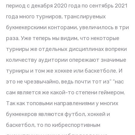
период с декабря 2020 года по сентябрь 2021
года много турниров, транслируемых
букмекерскими конторами, увеличилось в три
раза. Уже теперь мы видим, что некоторые
турниры же отдельных дисциплинах вопреки
количеству аудитории опережают значимые
турниры и том же хоккее или баскетболе. И
это не чрезвычайно, ведь почти тот из” “нас
сам является же какой-то степени геймером.
Так как топовыми направлениями у многих
букмекеров являются футбол, хоккей и
баскетбол, то по кибреспортивным