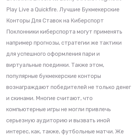
Play Live а Quickfire. Лучшие Букмекерские
Конторы Для Ставок на Киберспорт
Поклонники киберспорта могут применять
например прогнозы, стратегии же тактики
для успешного оформления пари и
виртуальные поединки. Также этом,
популярные букмекерские конторы
вознаграждают победителей не только денег
и скинами. Многие считают, что
компьютерные игры не могли привлечь
серьезную аудиторию и вызвать иной
интерес, как, также, футбольные матчи. Же