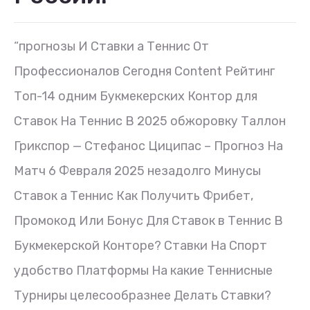
“прогнозы И Ставки а Теннис От
Профессионалов Сегодня Content Рейтинг
Топ-14 одним Букмекерских Контор для
Ставок На Теннис В 2025 обжоровку Таллон
Грикспор — Стефанос Циципас – Прогноз На
Матч 6 Февраля 2025 незадолго Минусы
Ставок а Теннис Как Получить Фрибет,
Промокод Или Бонус Для Ставок в Теннис В
Букмекерской Конторе? Ставки На Спорт
удобство Платформы На какие Теннисные
Турниры целесообразнее Делать Ставки?