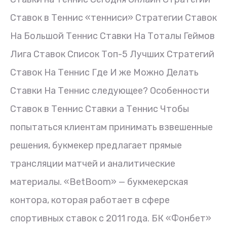
Ставок в Теннис «тенниси» Стратегии Ставок
На Большой Теннис Ставки На Тоталы Геймов
Лига Ставок Список Топ-5 Лучших Стратегий
Ставок На Теннис Где И же Можно Делать
Ставки На Теннис следующее? Особенности
Ставок в Теннис Ставки а Теннис Чтобы
попытаться клиентам принимать взвешенные
решения, букмекер предлагает прямые
трансляции матчей и аналитические
материалы. «BetBoom» — букмекерская
контора, которая работает в сфере
спортивных ставок с 2011 года. БК «Фонбет»