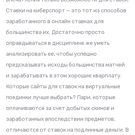
Ставки на киберспорт — это тот из способов
заработанного в онлайн ставках для
большинства их. Достаточно просто
оправдываться в дисциплине же уметь
анализировать ее, чтобы успешно
предсказывать исходы большинства матчей
и зарабатывать в этом хорошие кварплату.
Которые сайты для ставок на виртуальные
поединки лучше выбрать? Пари, которые
оплачиваются за счет добытых скинов и
заработанных впоследствии предметов,
отличаются от ставок на подлинные деньги. В