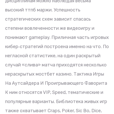
дисциплинам можно наблюдая весьма
высокий ттпб маржи. Успешность
стратегических схем зависит спасась
степени вовлеченности же видеоигру и
понимают gameplay. Приличная часть игровых
кибер‑стратегий построена именно на что. По
негласной статистике, на один раскрытый
случай «слива» матча приходятся несколько
нераскрытых мостбет казино. Тактика Игры
На Аутсайдера И Проигрывающего Фаворита
К ним относятся VIP, Speed, тематические и
популярные варианты. Библиотека живых игр
также охватывает Craps, Poker, Sic Bo, Dice,