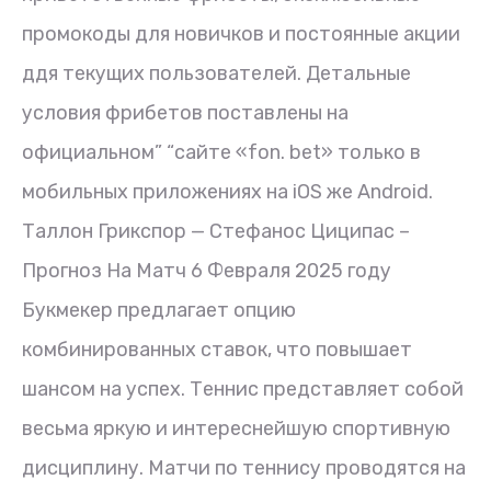
промокоды для новичков и постоянные акции
ддя текущих пользователей. Детальные
условия фрибетов поставлены на
официальном” “сайте «fon. bet» только в
мобильных приложениях на iOS же Android.
Таллон Грикспор — Стефанос Циципас –
Прогноз На Матч 6 Февраля 2025 году
Букмекер предлагает опцию
комбинированных ставок, что повышает
шансом на успех. Теннис представляет собой
весьма яркую и интереснейшую спортивную
дисциплину. Матчи по теннису проводятся на