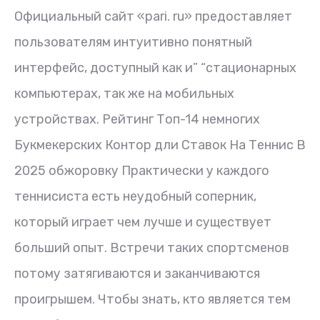
Официальный сайт «pari. ru» предоставляет
пользователям интуитивно понятный
интерфейс, доступный как и” “стационарных
компьютерах, так же на мобильных
устройствах. Рейтинг Топ-14 немногих
Букмекерских Контор дли Ставок На Теннис В
2025 обжоровку Практически у каждого
теннисиста есть неудобный соперник,
который играет чем лучше и существует
больший опыт. Встречи таких спортсменов
потому затягиваются и заканчиваются
проигрышем. Чтобы знать, кто является тем