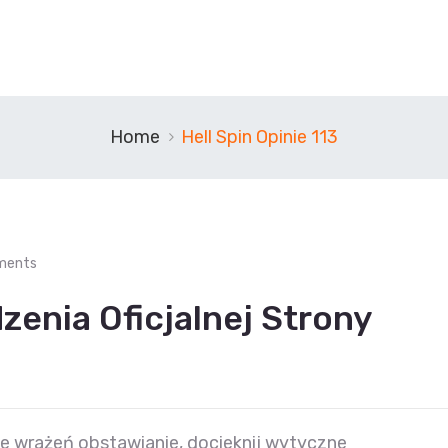
Home
Hell Spin Opinie 113
ments
zenia Oficjalnej Strony
ne wrażeń obstawianie, docieknij wytyczne