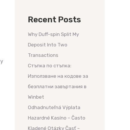
Recent Posts
Why Duff-spin Split My
Deposit Into Two
Transactions
my
Стъпка по стъпка:
Използване на кодове за
безплатни завъртания в
Winbet
Odhadnuteľná Výplata
Hazardné Kasíno – Často
Kladené Otázky Časť –