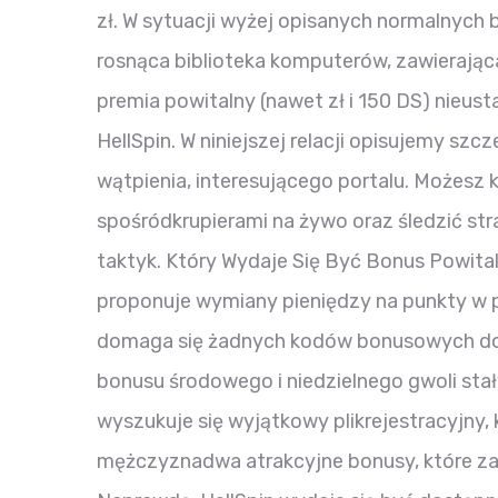
zł. W sytuacji wyżej opisanych normalnych 
rosnąca biblioteka komputerów, zawierająca
premia powitalny (nawet zł i 150 DS) nieu
HellSpin. W niniejszej relacji opisujemy s
wątpienia, interesującego portalu. Możesz
spośródkrupierami na żywo oraz śledzić s
taktyk. Który Wydaje Się Być Bonus Powital
proponuje wymiany pieniędzy na punkty w p
domaga się żadnych kodów bonusowych do 
bonusu środowego i niedzielnego gwoli stał
wyszukuje się wyjątkowy plikrejestracyjny,
mężczyznadwa atrakcyjne bonusy, które z