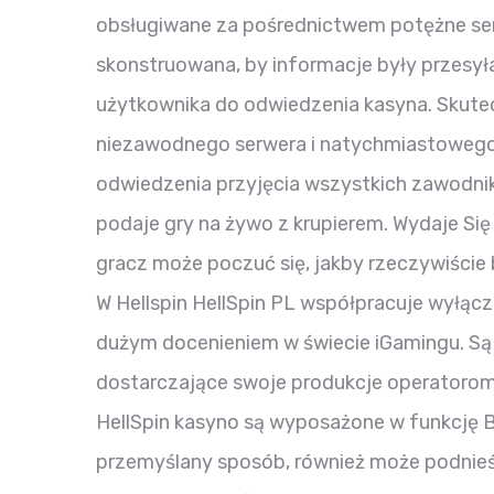
obsługiwane za pośrednictwem potężne ser
skonstruowana, by informacje były przesy
użytkownika do odwiedzenia kasyna. Skutec
niezawodnego serwera i natychmiastowego 
odwiedzenia przyjęcia wszystkich zawodn
podaje gry na żywo z krupierem. Wydaje Się
gracz może poczuć się, jakby rzeczywiście 
W Hellspin HellSpin PL współpracuje wyłącz
dużym docenieniem w świecie iGamingu. Są j
dostarczające swoje produkcje operatorom
HellSpin kasyno są wyposażone w funkcję B
przemyślany sposób, również może podnie