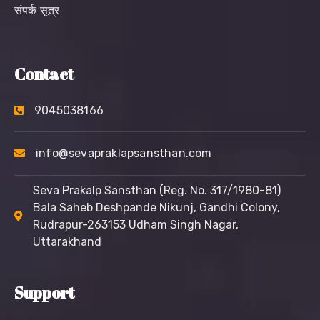
संपर्क सूत्र
Contact
9045038166
info@sevapraklapsansthan.com
Seva Prakalp Sansthan (Reg. No. 317/1980-81)
Bala Saheb Deshpande Nikunj, Gandhi Colony,
Rudrapur-263153 Udham Singh Nagar,
Uttarakhand
Support